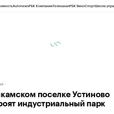
жимость
Autonews
РБК Компании
Телеканал
РБК Вино
Спорт
Школа упра
д
Стиль
Крипто
РБК Бизнес-среда
Дискуссионный клуб
Исследования
К
рагентов
Политика
Экономика
Бизнес
Технологии и медиа
Финансы
Рын
ай
икамском поселке Устиново
роят индустриальный парк