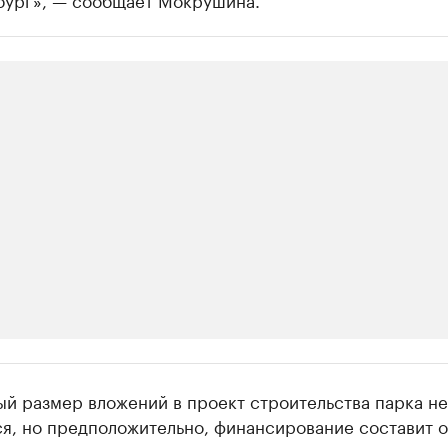
ии
й размер вложений в проект строительства парка не
шие производители и продавцы медийной п
я, но предположительно, финансирование составит о