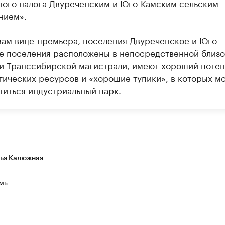
ного налога Двуреченским и Юго-Камским сельским
нием».
вам вице-премьера, поселения Двуреченское и Юго-
е поселения расположены в непосредственной близо
и Транссибирской магистрали, имеют хороший потен
тических ресурсов и «хорошие тупики», в которых м
титься индустриальный парк.
ья Калюжная
мь