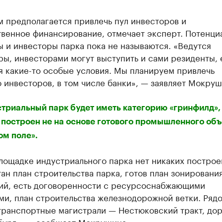
 предполагается привлечь пул инвесторов и
твенное финансирование, отмечает эксперт. Потенци
 и инвесторы парка пока не называются. «Ведутся
ы, инвесторами могут выступить и сами резиденты, 
я какие-то особые условия. Мы планируем привлечь
 инвесторов, в том числе банки», — заявляет Мокруш
триальный парк будет иметь категорию «гринфилд», 
 построен не на основе готового промышленного объе
ом поле».
лощадке индустриального парка нет никаких построе
ан план строительства парка, готов план зонировани
ий, есть договоренности с ресурсоснабжающими
ми, план строительства железнодорожной ветки. Ряд
транспортные магистрали — Нестюковский тракт, дор
бург», — сообщает Мокрушина.