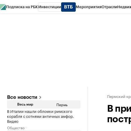
Подписка на РБК
Инвестиции
Мероприятия
Отрасли
Недви
РБК Курсы
РБК Life
Тренды
Визионеры
Национальные проекты
Горо
Спецпроекты СПб
Конференции СПб
Спецпроекты
Проверка конт
Пермский кр
Все новости
Пермь
Весь мир
В пр
В Италии нашли обломки римского
корабля с сотнями античных амфор.
пост
Видео
Общество