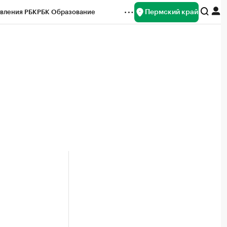
Пермский край
вления РБК
РБК Образование
редитные рейтинги
Франшизы
Газета
ок наличной валюты