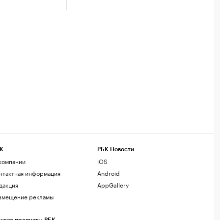
К
РБК Новости
компании
iOS
нтактная информация
Android
дакция
AppGallery
змещение рекламы