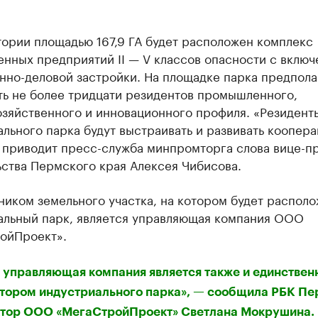
тории площадью 167,9 ГА будет расположен комплекс
нных предприятий II — V классов опасности с вклю
нно-деловой застройки. На площадке парка предпола
ть не более тридцати резидентов промышленного,
озяйственного и инновационного профиля. «Резидент
льного парка будут выстраивать и развивать коопер
— приводит пресс-служба минпромторга слова вице-п
ьства Пермского края Алексея Чибисова.
иком земельного участка, на котором будет распол
альный парк, является управляющая компания ООО
ойПроект».
 управляющая компания является также и единстве
тором индустриального парка», — сообщила РБК Пе
тор ООО «МегаСтройПроект» Светлана Мокрушина.