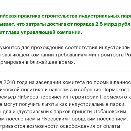
 с информацией в каталоге
ийская практика строительства индустриальных пар
ывает, что затраты достигают порядка 2,5 млрд рубл
ит глава управляющей компании.
кументов для прохождения соответствия индустриаль
управляющей компании требованиям минпромторга Р
ормирован в ближайшее время.
я 2018 года на заседании комитета по промышленнос
ической политике и налогам заксобрания Пермского 
ремьер Чибисов перечислил территории Пермского к
е могут получить льготы как индустриальные парки:
ы для индустриальных парков приняты Лобановским
им поселением и Чусовским городским поселением. 
триваются возможности освобождения от оплаты