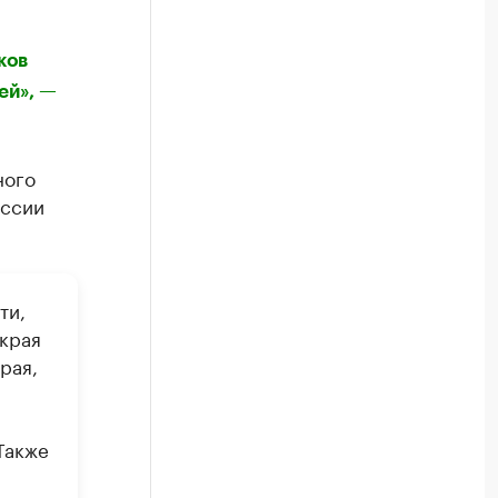
Посмотрите в каталоге по регионам
ков
ей», —
ного
оссии
ти,
края
рая,
Также