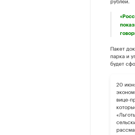
рублей.
Ознакомьтесь
«Росс
показ
говор
Пакет до
парка и 
будет сф
20 июн
эконом
вице-п
которы
«Льгот
сельск
рассма