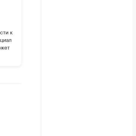
сти к
циал
ожет