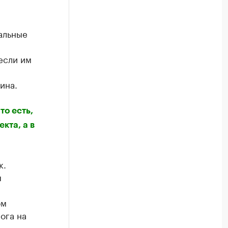
альные
если им
ина.
то есть,
кта, а в
к.
я
ом
ога на