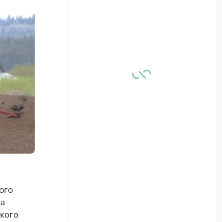
ого
ла
кого