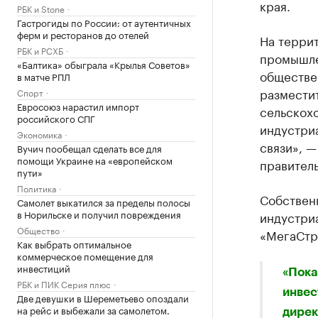
края.
РБК и Stone
Гастрогиды по России: от аутентичных
ферм и ресторанов до отелей
На терри
РБК и РСХБ
промышле
«Балтика» обыграла «Крылья Советов»
обществе
в матче РПЛ
размести
Спорт
Евросоюз нарастил импорт
сельскох
российского СПГ
индустриа
Экономика
связи», 
Вучич пообещал сделать все для
помощи Украине на «европейском
правител
пути»
Политика
Собственн
Самолет выкатился за пределы полосы
в Норильске и получил повреждения
индустри
Общество
«МегаСтр
Как выбрать оптимальное
коммерческое помещение для
инвестиций
«Пока
РБК и ПИК Серия плюс
инвес
Две девушки в Шереметьево опоздали
на рейс и выбежали за самолетом.
дирек