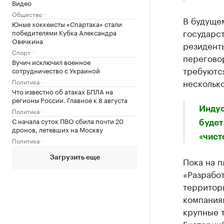
Видео
Общество
В будущем
Юные хоккеисты «Спартака» стали
государс
победителями Кубка Александра
Овечкина
резиденты
Спорт
переговор
Вучич исключил военное
требуютс
сотрудничество с Украиной
несколько
Политика
Что известно об атаках БПЛА на
регионы России. Главное к 8 августа
Индус
Политика
С начала суток ПВО сбила почти 20
будет
дронов, летевших на Москву
«чист
Политика
Загрузить еще
Пока на п
«Разработ
территор
компания
крупные 
Екатерин