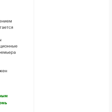
чением
гается
ы
ационные
ремьера
ожен
нным
рмь