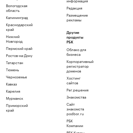
информация
Вологодская
Редакция
область
Размещение
Калининград
рекламы
Краснодарский
край
Другие
Нижний
продукты
Новгород
РБК
Пермский край
Облако для
бизнеса
Ростов-на-Дону
Корпоративный
Татарстан
регистратор
Тюмень
доменов
Черноземье
Хостинг
сайтов
Кавказ
Рег.решения
Карелия
Знакомства
Мурманск
Сайт
Приморский
знакомств
край
podbor.ru
РБК
Компании
РБК Курсы