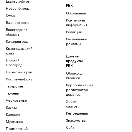
Екатеринбург
РБК
Новосибирск
О компании
Омск
Контактная
Башкортостан
информация
Вологодская
Редакция
область
Размещение
Калининград
рекламы
Краснодарский
край
Другие
Нижний
продукты
Новгород
РБК
Пермский край
Облако для
бизнеса
Ростов-на-Дону
Корпоративный
Татарстан
регистратор
Тюмень
доменов
Черноземье
Хостинг
сайтов
Кавказ
Рег.решения
Карелия
Знакомства
Мурманск
Сайт
Приморский
знакомств