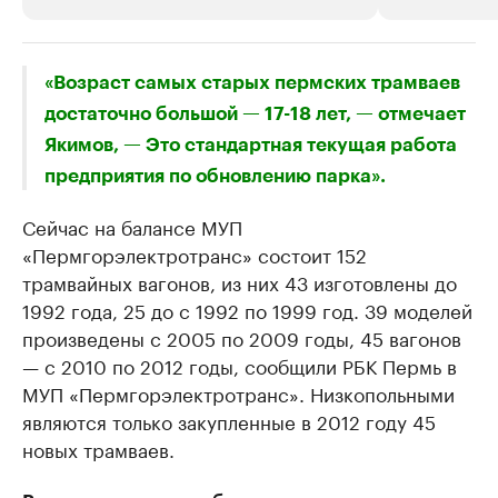
РБК Компании
РБК Компании
«Возраст самых старых пермских трамваев
Крупнейшие производители и
Страховые к
достаточно большой — 17-18 лет, — отмечает
продавцы медийной продукции
присутствую
Якимов, — Это стандартная текущая работа
Ознакомьтесь с информацией в каталоге
Посмотрите в ката
предприятия по обновлению парка».
Сейчас на балансе МУП
«Пермгорэлектротранс» состоит 152
трамвайных вагонов, из них 43 изготовлены до
1992 года, 25 до с 1992 по 1999 год. 39 моделей
произведены с 2005 по 2009 годы, 45 вагонов
— с 2010 по 2012 годы, сообщили РБК Пермь в
МУП «Пермгорэлектротранс». Низкопольными
являются только закупленные в 2012 году 45
новых трамваев.