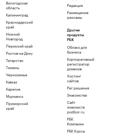
Вологодская
Редакция
область
Размещение
Калининград
рекламы
Краснодарский
край
Другие
Нижний
продукты
Новгород
РБК
Пермский край
Облако для
бизнеса
Ростов-на-Дону
Корпоративный
Татарстан
регистратор
Тюмень
доменов
Черноземье
Хостинг
сайтов
Кавказ
Рег.решения
Карелия
Знакомства
Мурманск
Сайт
Приморский
знакомств
край
podbor.ru
РБК
Компании
РБК Курсы