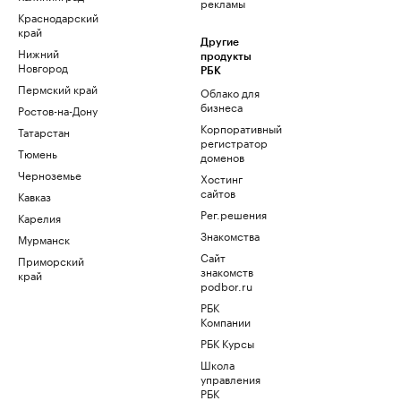
рекламы
Краснодарский
край
Другие
Нижний
продукты
Новгород
РБК
Пермский край
Облако для
бизнеса
Ростов-на-Дону
Корпоративный
Татарстан
регистратор
Тюмень
доменов
Черноземье
Хостинг
сайтов
Кавказ
Рег.решения
Карелия
Знакомства
Мурманск
Сайт
Приморский
знакомств
край
podbor.ru
РБК
Компании
РБК Курсы
Школа
управления
РБК