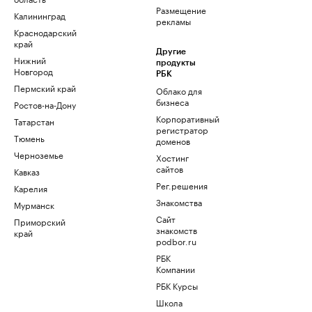
Размещение
Калининград
рекламы
Краснодарский
край
Другие
Нижний
продукты
Новгород
РБК
Пермский край
Облако для
бизнеса
Ростов-на-Дону
Корпоративный
Татарстан
регистратор
Тюмень
доменов
Черноземье
Хостинг
сайтов
Кавказ
Рег.решения
Карелия
Знакомства
Мурманск
Сайт
Приморский
знакомств
край
podbor.ru
РБК
Компании
РБК Курсы
Школа