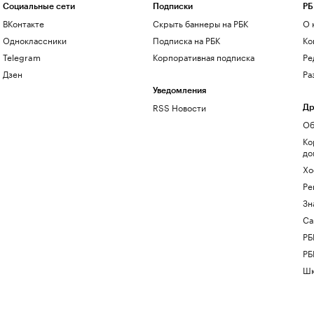
Социальные сети
Подписки
РБ
ВКонтакте
Скрыть баннеры на РБК
О 
Одноклассники
Подписка на РБК
Ко
Telegram
Корпоративная подписка
Ре
Дзен
Ра
Уведомления
RSS Новости
Др
Об
Ко
до
Хо
Ре
Зн
Са
РБ
РБ
Шк