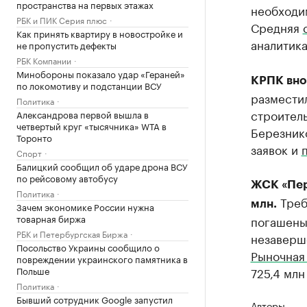
пространства на первых этажах
необходим
РБК и ПИК Серия плюс
Средняя
Как принять квартиру в новостройке и
аналитика
не пропустить дефекты
РБК Компании
Минобороны показало удар «Гераней»
КРПК внов
по локомотиву и подстанции ВСУ
разместил
Политика
строител
Александрова первой вышла в
четвертый круг «тысячника» WTA в
Березник
Торонто
заявок и
Спорт
Балицкий сообщил об ударе дрона ВСУ
по рейсовому автобусу
ЖСК «Пер
Политика
Треб
млн.
Зачем экономике России нужна
товарная биржа
погашены
РБК и Петербургская Биржа
незаверше
Посольство Украины сообщило о
Рыночная
повреждении украинского памятника в
Польше
725,4 млн
Политика
Бывший сотрудник Google запустил
Авторы