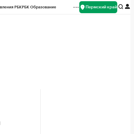
Пермский край
вления РБК
РБК Образование
редитные рейтинги
Франшизы
Газета
ок наличной валюты
а