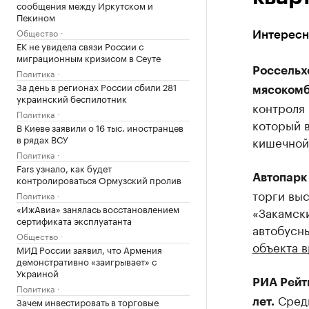
сообщения между Иркутском и
Пекином
Общество
Интересны
ЕК не увидела связи России с
миграционным кризисом в Сеуте
Россельх
Политика
За день в регионах России сбили 281
мясокомб
украинский беспилотник
контроля
Политика
который 
В Киеве заявили о 16 тыс. иностранцев
в рядах ВСУ
кишечной
Политика
Fars узнало, как будет
Автопарк 
контролироваться Ормузский пролив
торги вы
Политика
«ИжАвиа» занялась восстановлением
«Закамски
сертификата эксплуатанта
автобусны
Общество
объекта в
МИД России заявил, что Армения
демонстративно «заигрывает» с
Украиной
РИА Рейти
Политика
Средн
Зачем инвестировать в торговые
лет.