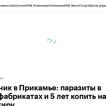
жимость
Autonews
РБК Компании
Телеканал
РБК Вино
Спорт
Школа упра
д
Стиль
Крипто
РБК Бизнес-среда
Дискуссионный клуб
Исследования
К
рагентов
Политика
Экономика
Бизнес
Технологии и медиа
Финансы
Рын
ай
ник в Прикамье: паразиты в
фабрикатах и 5 лет копить н
тиру