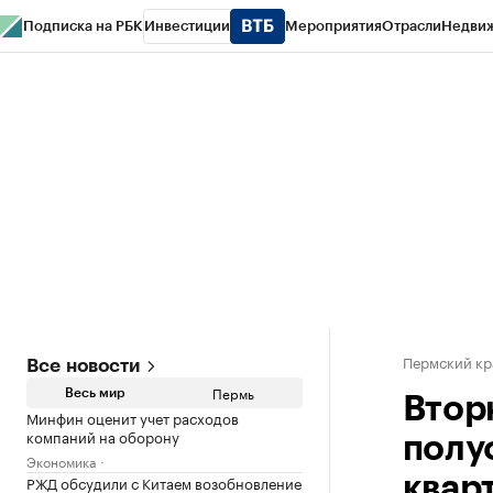
Подписка на РБК
Инвестиции
Мероприятия
Отрасли
Недви
РБК Курсы
РБК Life
Тренды
Визионеры
Национальные проекты
Горо
Спецпроекты СПб
Конференции СПб
Спецпроекты
Проверка конт
Пермский кр
Все новости
Пермь
Весь мир
Втор
Минфин оценит учет расходов
компаний на оборону
полу
Экономика
РЖД обсудили с Китаем возобновление
квар