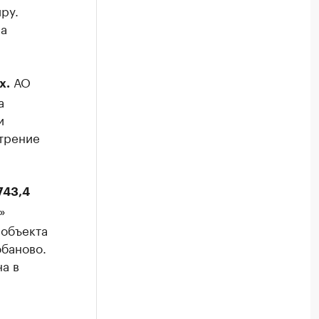
ру.
на
АО
х.
а
и
трение
743,4
»
 объекта
обаново.
а в