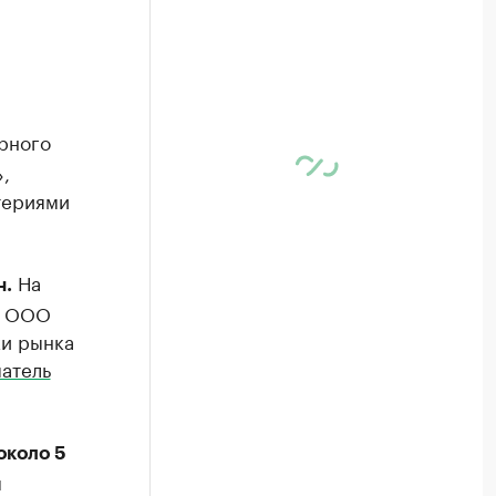
рного
,
териями
На
н.
 ООО ​
ки рынка
атель
около 5
м