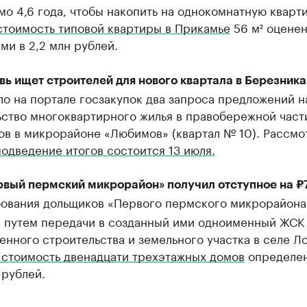
о 4,6 года, чтобы накопить на однокомнатную кварти
стоимость типовой квартиры в Прикамье
56 м² оцене
ми в 2,2 млн рублей.
ь ищет строителей для нового квартала в Березника
о на портале госзакупок два запроса предложений н
ьство многоквартирного жилья в правобережной част
ов в микрорайоне «Любимов» (квартал № 10). Рассмо
подведение итогов состоится 13 июля.
вый пермский микрорайон» получил отступное на ₽
ования дольщиков «Первого пермского микрорайона
 путем передачи в созданный ими одноименный ЖСК
нного строительства и земельного участка в селе Л
 стоимость двенадцати трехэтажных домов
определен
 рублей.