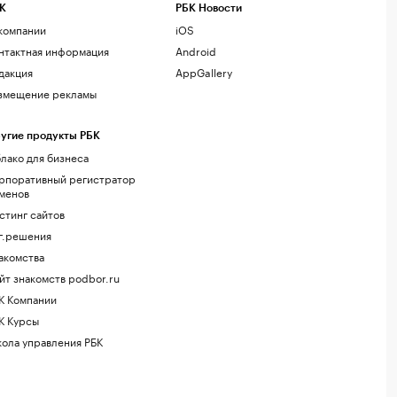
К
РБК Новости
компании
iOS
нтактная информация
Android
дакция
AppGallery
змещение рекламы
угие продукты РБК
лако для бизнеса
рпоративный регистратор
менов
стинг сайтов
г.решения
акомства
йт знакомств podbor.ru
К Компании
К Курсы
ола управления РБК