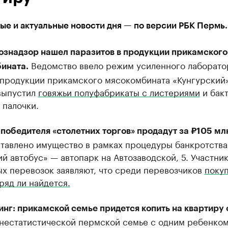
е и актуальные новости дня — по версии РБК Пермь.
ознадзор нашел паразитов в продукции прикамского
Ведомство ввело режим усиленного лаборато
ината.
 продукции прикамского мясокомбината «Кунгурский»
выпустил
говяжьи полуфабрикаты с листериями
и бак
 палочки.
победителя «столетних торгов» продадут за ₽105 мл
ставлено имущество в рамках процедуры банкротства
й автобус» — автопарк на Автозаводской, 5. Участни
х перевозок заявляют, что среди перевозчиков
покуп
ряд ли найдется.
нг: прикамской семье придется копить на квартиру 
естатистической пермской семье с одним ребенко