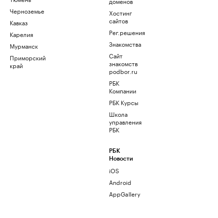
доменов
Черноземье
Хостинг
сайтов
Кавказ
Рег.решения
Карелия
Знакомства
Мурманск
Сайт
Приморский
знакомств
край
podbor.ru
РБК
Компании
РБК Курсы
Школа
управления
РБК
РБК
Новости
iOS
Android
AppGallery