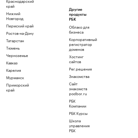
Краснодарский
край
Другие
Нижний
продукты
Новгород
РБК
Пермский край
Облако для
бизнеса
Ростов-на-Дону
Корпоративный
Татарстан
регистратор
Тюмень
доменов
Черноземье
Хостинг
сайтов
Кавказ
Рег.решения
Карелия
Знакомства
Мурманск
Сайт
Приморский
знакомств
край
podbor.ru
РБК
Компании
РБК Курсы
Школа
управления
РБК