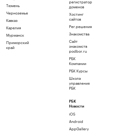
регистратор
Тюмень
доменов
Черноземье
Хостинг
сайтов
Кавказ
Рег.решения
Карелия
Знакомства
Мурманск
Сайт
Приморский
знакомств
край
podbor.ru
РБК
Компании
РБК Курсы
Школа
управления
РБК
РБК
Новости
iOS
Android
AppGallery