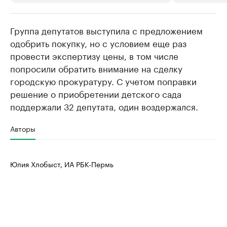
Группа депутатов выступила с предложением
РБК Компании
РБК Компании
одобрить покупку, но с условием еще раз
Крупнейшие производители и
Страховые к
провести экспертизу цены, в том числе
продавцы медийной продукции
присутствую
попросили обратить внимание на сделку
Ознакомьтесь с информацией в каталоге
Посмотрите в ката
городскую прокуратуру. С учетом поправки
решение о приобретении детского сада
поддержали 32 депутата, один воздержался.
Авторы
Юлия Хлобыст, ИА РБК-Пермь