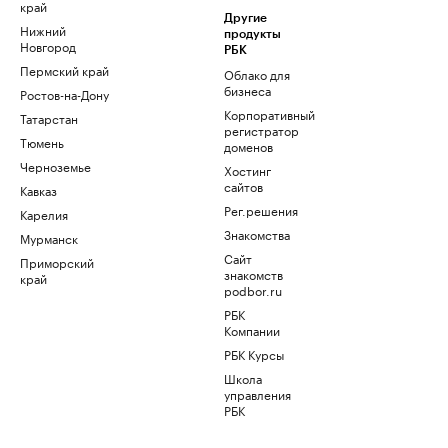
край
Другие
Нижний
продукты
Новгород
РБК
Пермский край
Облако для
бизнеса
Ростов-на-Дону
Корпоративный
Татарстан
регистратор
Тюмень
доменов
Черноземье
Хостинг
сайтов
Кавказ
Рег.решения
Карелия
Знакомства
Мурманск
Сайт
Приморский
знакомств
край
podbor.ru
РБК
Компании
РБК Курсы
Школа
управления
РБК