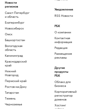
Новости
регионов
Уведомления
Санкт-Петербург
RSS Новости
и область
Екатеринбург
РБК
Новосибирск
О компании
Омск
Контактная
Башкортостан
информация
Вологодская
Редакция
область
Размещение
Калининград
рекламы
Краснодарский
край
Другие
Нижний
продукты
Новгород
РБК
Пермский край
Облако для
бизнеса
Ростов-на-Дону
Корпоративный
Татарстан
регистратор
Тюмень
доменов
Черноземье
Хостинг
сайтов