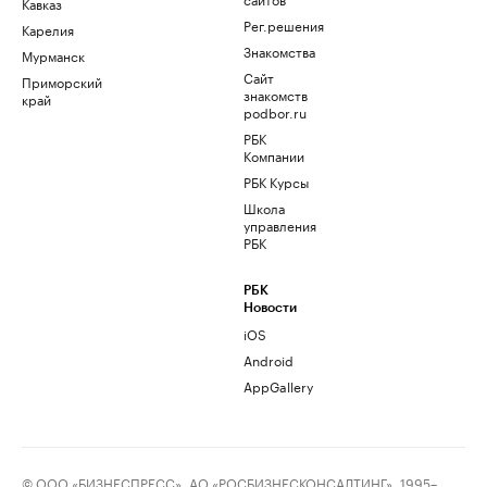
Кавказ
Рег.решения
Карелия
Знакомства
Мурманск
Сайт
Приморский
знакомств
край
podbor.ru
РБК
Компании
РБК Курсы
Школа
управления
РБК
РБК
Новости
iOS
Android
AppGallery
© ООО «БИЗНЕСПРЕСС», АО «РОСБИЗНЕСКОНСАЛТИНГ», 1995–