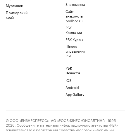
Знакомства
Мурманск
Сайт
Приморский
знакомств
край
podbor.ru
РБК
Компании
РБК Курсы
Школа
управления
РБК
РБК
Новости
iOS
Android
AppGallery
© ООО «БИЗНЕСПРЕСС», АО «РОСБИЗНЕСКОНСАЛТИНГ», 1995–
2026. Сообщения и материалы информационного агентства «РБК»
(свидетельство о регистрации средства массовой информации