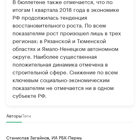
В бюллетене также отмечается, что по
Крупные организации в
Крупнейшие
итогам I квартала 2018 года в экономике
нефтегазовой промышленности
недвижимос
РФ продолжилась тенденция
Найдите и проверьте данные в каталоге
Посмотрите данные
восстановительного роста. По всем
показателям рост произошел лишь в трех
регионах: в Рязанской и Тюменской
областях и Ямало-Ненецком автономном
округе. Наиболее существенная
положительная динамика отмечена в
строительной сфере. Снижение по всем
ключевым социально-экономическим
показателям не отмечается ни в одном
субъекте РФ.
Авторы
Теги
Станислав Загайнов, ИА РБК-Пермь