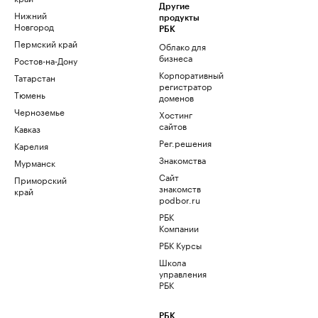
Другие
Нижний
продукты
Новгород
РБК
Пермский край
Облако для
бизнеса
Ростов-на-Дону
Корпоративный
Татарстан
регистратор
Тюмень
доменов
Черноземье
Хостинг
сайтов
Кавказ
Рег.решения
Карелия
Знакомства
Мурманск
Сайт
Приморский
знакомств
край
podbor.ru
РБК
Компании
РБК Курсы
Школа
управления
РБК
РБК