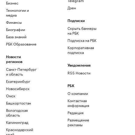
Telegram
Бизнес
Дзен
Технологии и
медиа
Финансы
Подписки
Скрыть баннеры
Биографии
на РБК
База знаний
Подписка на РБК
РБК Образование
Корпоративная
подписка
Новости
регионов
Уведомления
Санкт-Петербург
RSS Новости
и область
Екатеринбург
РБК
Новосибирск
О компании
Омск
Контактная
Башкортостан
информация
Вологодская
Редакция
область
Размещение
Калининград
рекламы
Краснодарский
край