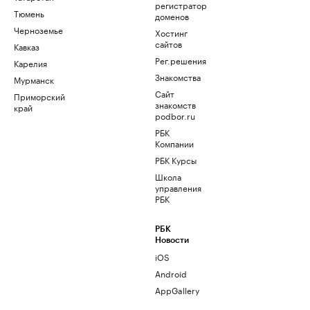
регистратор
Тюмень
доменов
Черноземье
Хостинг
сайтов
Кавказ
Рег.решения
Карелия
Знакомства
Мурманск
Сайт
Приморский
знакомств
край
podbor.ru
РБК
Компании
РБК Курсы
Школа
управления
РБК
РБК
Новости
iOS
Android
AppGallery