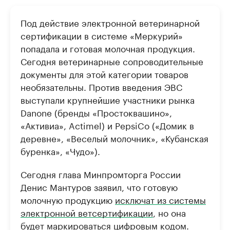
РБК Компании
РБК Компании
Под действие электронной ветеринарной
Крупнейшие производители и
Страховые к
сертификации в системе «Меркурий»
продавцы медийной продукции
присутствую
попадала и готовая молочная продукция.
Ознакомьтесь с информацией в каталоге
Посмотрите в ката
Сегодня ветеринарные сопроводительные
документы для этой категории товаров
необязательны. Против введения ЭВС
выступали крупнейшие участники рынка
Danone (бренды «Простоквашино»,
«Активиа», Actimel) и PepsiCo («Домик в
деревне», «Веселый молочник», «Кубанская
буренка», «Чудо»).
Сегодня глава Минпромторга России
Денис Мантуров заявил, что готовую
молочную продукцию
исключат из системы
электронной ветсертификации
, но она
будет маркироваться цифровым кодом.