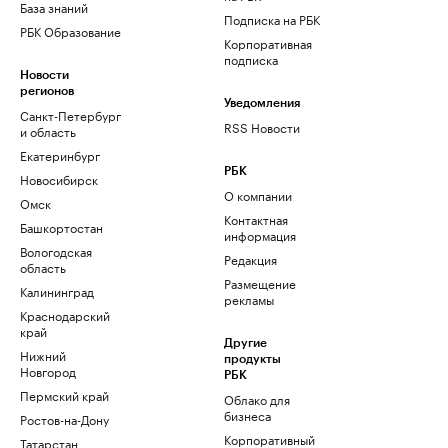
База знаний
Подписка на РБК
РБК Образование
Корпоративная
подписка
Новости
регионов
Уведомления
Санкт-Петербург
RSS Новости
и область
Екатеринбург
РБК
Новосибирск
О компании
Омск
Контактная
Башкортостан
информация
Вологодская
Редакция
область
Размещение
Калининград
рекламы
Краснодарский
край
Другие
Нижний
продукты
Новгород
РБК
Пермский край
Облако для
бизнеса
Ростов-на-Дону
Корпоративный
Татарстан