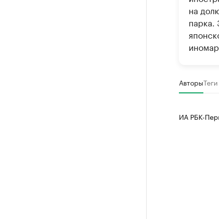
на дол
парка.
японск
иномар
Авторы
Теги
ИА РБК-Пер