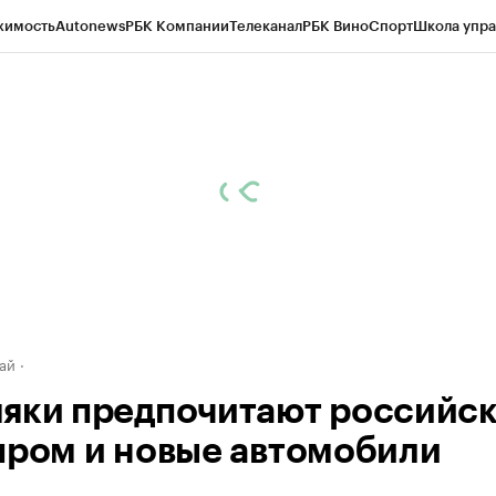
жимость
Autonews
РБК Компании
Телеканал
РБК Вино
Спорт
Школа упра
д
Стиль
Крипто
РБК Бизнес-среда
Дискуссионный клуб
Исследования
К
рагентов
Политика
Экономика
Бизнес
Технологии и медиа
Финансы
Рын
ай
яки предпочитают российс
пром и новые автомобили