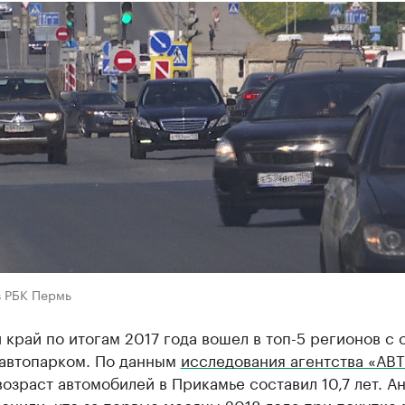
в РБК Пермь
край по итогам 2017 года вошел в топ-5 регионов с
автопарком. По данным
исследования агентства «АВ
озраст автомобилей в Прикамье составил 10,7 лет. А
снили, что за первые месяцы 2018 года при покупке