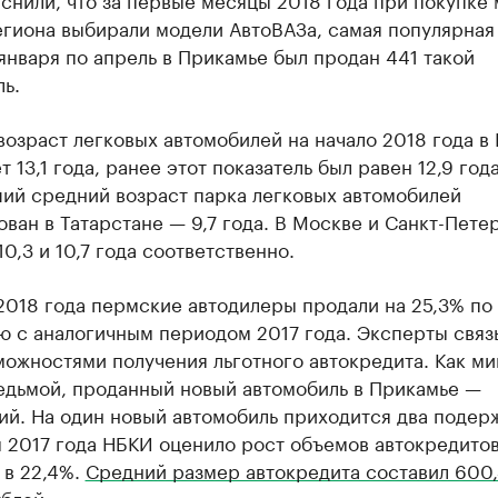
егиона выбирали модели АвтоВАЗа, самая популярна
 января по апрель в Прикамье был продан 441 такой
ь.
озраст легковых автомобилей на начало 2018 года в
т 13,1 года, ранее этот показатель был равен 12,9 года
ий средний возраст парка легковых автомобилей
ван в Татарстане — 9,7 года. В Москве и Санкт-Пете
10,3 и 10,7 года соответственно.
2018 года пермские автодилеры продали на 25,3% по
ю с аналогичным периодом 2017 года. Эксперты связ
можностями получения льготного автокредита. Как м
едьмой, проданный новый автомобиль в Прикамье —
ий. На один новый автомобиль приходится два подер
 2017 года НБКИ оценило рост объемов автокредитов
 в 22,4%.
Средний размер автокредита составил 600
ублей
.