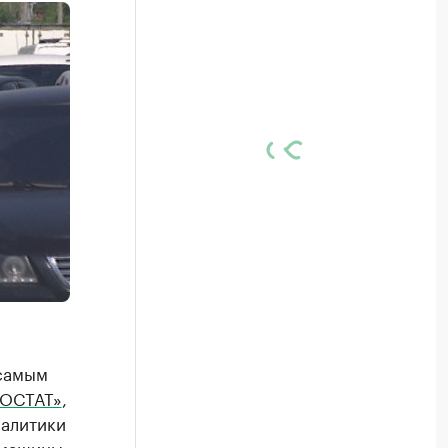
 самым
ТОСТАТ»
,
налитики
 машины