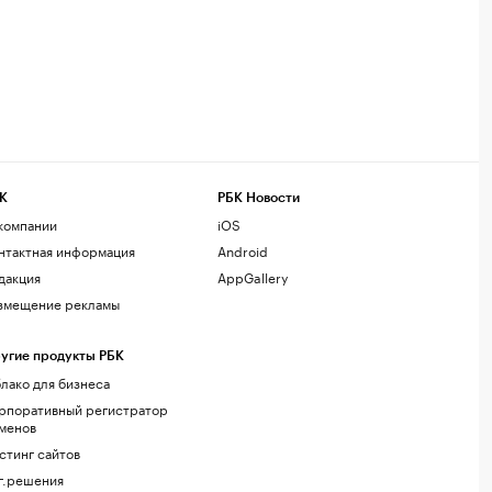
К
РБК Новости
компании
iOS
нтактная информация
Android
дакция
AppGallery
змещение рекламы
угие продукты РБК
лако для бизнеса
рпоративный регистратор
менов
стинг сайтов
г.решения