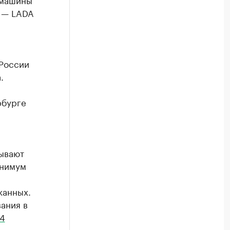
я — LADA
 России
.
рбурге
ывают
инимум
жанных.
ания в
,4