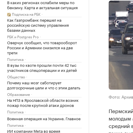
В каких регионах ослабили меры по
бензину. Карта и актуальная ситуация
Подписка на РБК
Как Газпромбанк перешел на
российскую систему управления
базами данных
РБК и Postgres Pro
Оверчук сообщил, что товарооборот
России и Армении снизился на две
трети
Политика
В вузы по квоте прошли почти 42 тыс
участников спецоперации и их детей
Общество
Почему наш мозг саботирует
долгосрочные цели и что с этим делать
Образование
Фото: Архи
На НПЗ в Ярославской области возник
пожар после крупной атаки дронов
Пермский 
Политика
молодым 
Военная операция на Украине. Главное
средний в
Политика
ИИ компании Meta во время
также выя