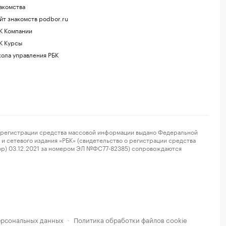
акомства
йт знакомств podbor.ru
К Компании
К Курсы
ола управления РБК
регистрации средства массовой информации выдано Федеральной
и сетевого издания «РБК» (свидетельство о регистрации средства
ор) 03.12.2021 за номером ЭЛ №ФС77-82385) сопровождаются
ерсональных данных
Политика обработки файлов cookie
·