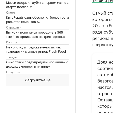
Месси оформил дубль в первом матче в
старте после ЧМ
Самый ст
Спорт
Китайский юань обеспечил более трети
которого 
расчетов клиентов А7
20 лет (Е
Отрасли
ряде субъ
Биткоин попытался преодолеть $65
тыс. Что произошло на крипторынке
региона 
Крипто
возрастну
Не яблоко, а предсказуемость: как
технологии меняют рынок Fresh Food
Тренды
Доля но
Синоптики предупредили москвичей о
дождях в четверг и пятницу
соотве
Общество
автомо
безого
Загрузить еще
настоящ
стране
Оставш
которы
иностр