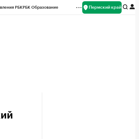
Пермский край
вления РБК
РБК Образование
редитные рейтинги
Франшизы
Газета
ок наличной валюты
кий