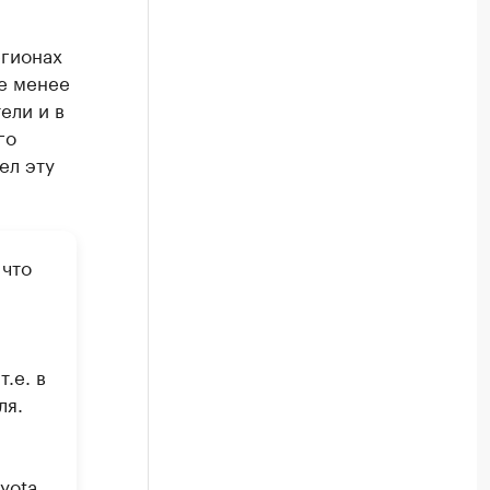
егионах
е менее
ели и в
го
ел эту
 что
.е. в
ля.
yota,