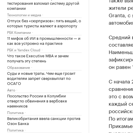
тестирования взломал систему другой
жители р
компании
Granta, с
Технологии и медиа
Отпуск без «сюрпризов»: пять вещей, о
автомобил
которых туристы жалеют в аэропорту
РБК Компании
Средний в
11 мифов об ИИ в промышленности — и
как все устроено на практике
составляе
РБК и Yandex Cloud
Наименьш
Что такое Executive MBA и зачем
зафиксиро
получать эту степень
он равен 
Образование
Суды и новые траты. Чем еще грозит
водителям запрет сверхвыплат по
С начала 
ОСАГО
сравнени
Авто
это с воз
Посольство России в Колумбии
отвергло обвинения в вербовке
каждый с
наемников
российск
Политика
По итогам
Великобритания ввела санкции против
Озон Банка
Прикамье
Политика
тысячи р