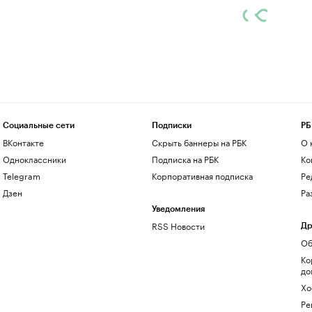
Социальные сети
Подписки
РБ
ВКонтакте
Скрыть баннеры на РБК
О 
Одноклассники
Подписка на РБК
Ко
Telegram
Корпоративная подписка
Ре
Дзен
Ра
Уведомления
RSS Новости
Др
Об
Ко
до
Хо
Ре