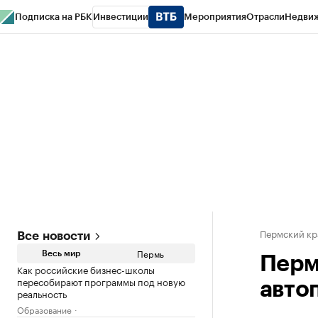
Подписка на РБК
Инвестиции
Мероприятия
Отрасли
Недви
РБК Курсы
РБК Life
Тренды
Визионеры
Национальные проекты
Горо
Спецпроекты СПб
Конференции СПб
Спецпроекты
Проверка конт
Пермский кр
Все новости
Пермь
Весь мир
Перм
Как российские бизнес-школы
пересобирают программы под новую
авто
реальность
Образование