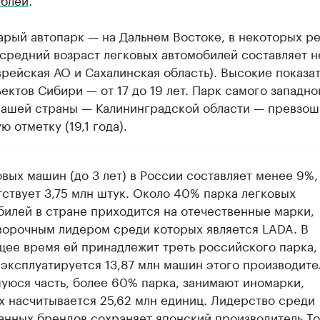
арый автопарк — на Дальнем Востоке, в некоторых р
средний возраст легковых автомобилей составляет н
врейская АО и Сахалинская область). Высокие показат
ектов Сибири — от 17 до 19 лет. Парк самого западно
нашей страны — Калининградской области — превзош
ю отметку (19,1 года).
вых машин (до 3 лет) в России составляет менее 9%,
тствует 3,75 млн штук. Около 40% парка легковых
билей в стране приходится на отечественные марки,
ворочным лидером среди которых является LADA. В
ее время ей принадлежит треть российского парка, т
 эксплуатируется 13,87 млн машин этого производите
уюся часть, более 60% парка, занимают иномарки,
х насчитывается 25,62 млн единиц. Лидерство среди
анных брендов сохраняет японский производитель To