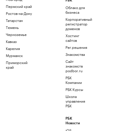
РБК
Пермский край
Облако для
бизнеса
Ростов-на-Дону
Корпоративный
Татарстан
регистратор
Тюмень
доменов
Черноземье
Хостинг
сайтов
Кавказ
Рег.решения
Карелия
Знакомства
Мурманск
Сайт
Приморский
знакомств
край
podbor.ru
РБК
Компании
РБК Курсы
Школа
управления
РБК
РБК
Новости
iOS