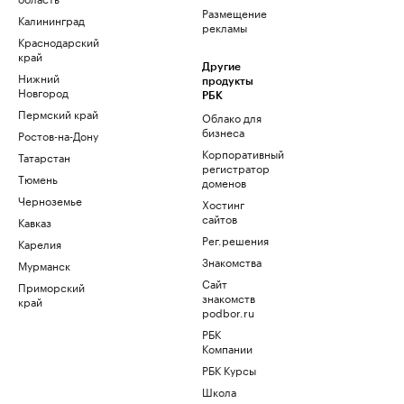
Размещение
Калининград
рекламы
Краснодарский
край
Другие
Нижний
продукты
Новгород
РБК
Пермский край
Облако для
бизнеса
Ростов-на-Дону
Корпоративный
Татарстан
регистратор
Тюмень
доменов
Черноземье
Хостинг
сайтов
Кавказ
Рег.решения
Карелия
Знакомства
Мурманск
Сайт
Приморский
знакомств
край
podbor.ru
РБК
Компании
РБК Курсы
Школа