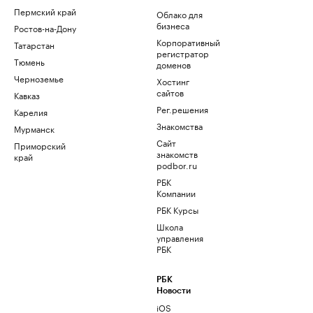
Пермский край
Облако для
бизнеса
Ростов-на-Дону
Корпоративный
Татарстан
регистратор
Тюмень
доменов
Черноземье
Хостинг
сайтов
Кавказ
Рег.решения
Карелия
Знакомства
Мурманск
Сайт
Приморский
знакомств
край
podbor.ru
РБК
Компании
РБК Курсы
Школа
управления
РБК
РБК
Новости
iOS