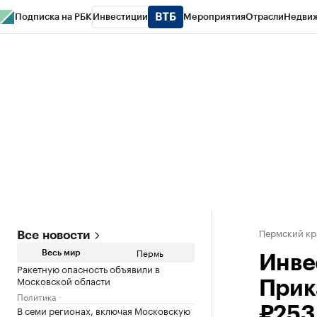
Подписка на РБК
Инвестиции
Мероприятия
Отрасли
Недви
РБК Курсы
РБК Life
Тренды
Визионеры
Национальные проекты
Горо
Спецпроекты СПб
Конференции СПб
Спецпроекты
Проверка конт
Пермский кр
Все новости
Пермь
Весь мир
Инве
Ракетную опасность объявили в
Московской области
Прик
Политика
В семи регионах, включая Московскую
₽253