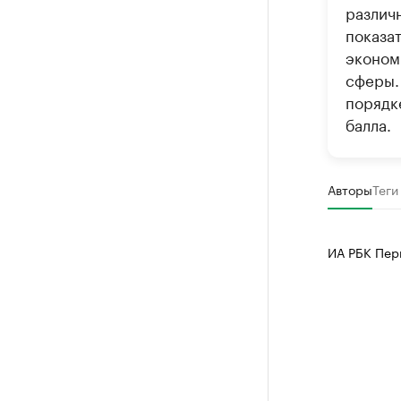
различ
Ознакомьтесь
показа
эконом
сферы.
порядк
балла.
Авторы
Теги
ИА РБК Пер