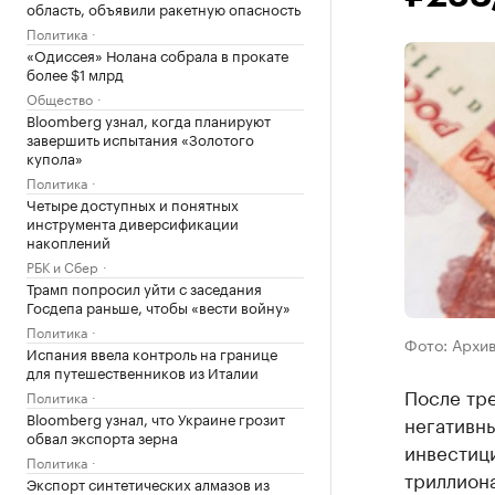
область, объявили ракетную опасность
Политика
«Одиссея» Нолана собрала в прокате
более $1 млрд
Общество
Bloomberg узнал, когда планируют
завершить испытания «Золотого
купола»
Политика
Четыре доступных и понятных
инструмента диверсификации
накоплений
РБК и Сбер
Трамп попросил уйти с заседания
Госдепа раньше, чтобы «вести войну»
Политика
Фото: Архи
Испания ввела контроль на границе
для путешественников из Италии
После тр
Политика
Bloomberg узнал, что Украине грозит
негативны
обвал экспорта зерна
инвестици
Политика
триллион
Экспорт синтетических алмазов из