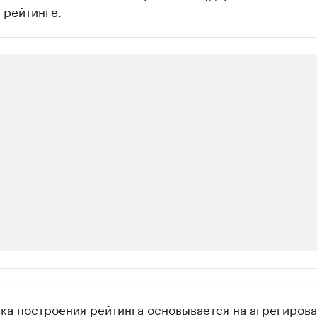
 рейтинге.
ии
ка построения рейтинга основывается на агрегиров
шие производители и продавцы медийной п