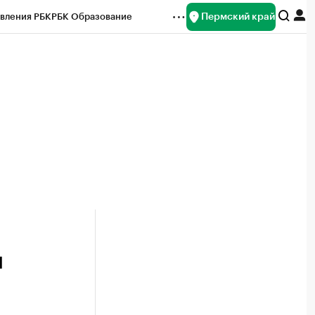
Пермский край
вления РБК
РБК Образование
редитные рейтинги
Франшизы
Газета
ок наличной валюты
й