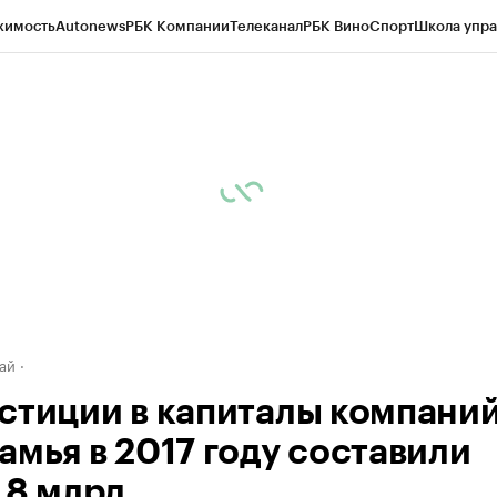
жимость
Autonews
РБК Компании
Телеканал
РБК Вино
Спорт
Школа упра
д
Стиль
Крипто
РБК Бизнес-среда
Дискуссионный клуб
Исследования
К
рагентов
Политика
Экономика
Бизнес
Технологии и медиа
Финансы
Рын
ай
стиции в капиталы компани
амья в 2017 году составили
,8 млрд