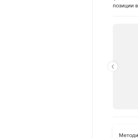
позиции в
РБК Компан
Методи
Крупней