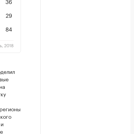
оделил
рвые
на
тку
 регионы
ского
 и
ие