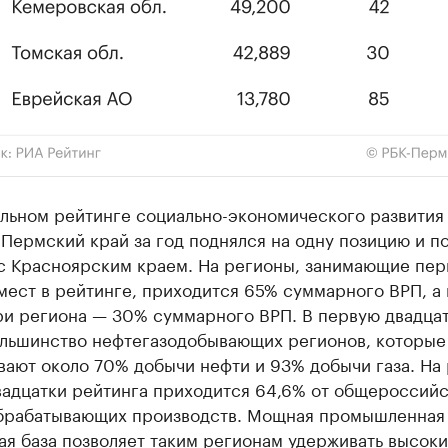
альном рейтинге социально-экономического развития
Пермский край за год поднялся на одну позицию и п
 с Красноярским краем. На регионы, занимающие пе
мест в рейтинге, приходится 65% суммарного ВРП, а 
ри региона — 30% суммарного ВРП. В первую двадца
ольшинство нефтегазодобывающих регионов, которые
вают около 70% добычи нефти и 93% добычи газа. На
вадцатки рейтинга приходится 64,6% от общероссий
брабатывающих производств. Мощная промышленная
я база позволяет таким регионам удерживать высок