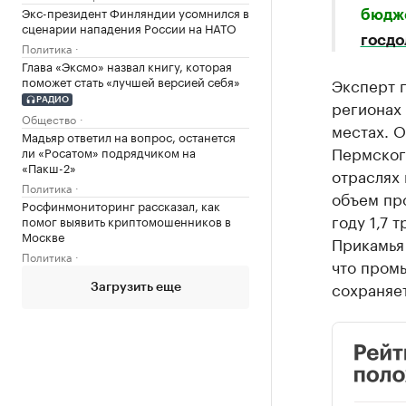
Экс-президент Финляндии усомнился в
бюдже
сценарии нападения России на НАТО
госдо
Политика
Глава «Эксмо» назвал книгу, которая
поможет стать «лучшей версией себя»
​Эксперт 
РАДИО
регионах 
Общество
местах. 
Мадьяр ответил на вопрос, останется
Пермског
ли «Росатом» подрядчиком на
«Пакш-2»
отраслях 
Политика
объем про
Росфинмониторинг рассказал, как
году 1,7 
помог выявить криптомошенников в
Москве
Прикамья 
Политика
что пром
сохраняе
Загрузить еще