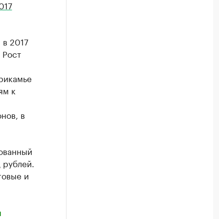
017
 в 2017
 Рост
Прикамье
ям к
нов, в
рованный
 рублей.
говые и
м