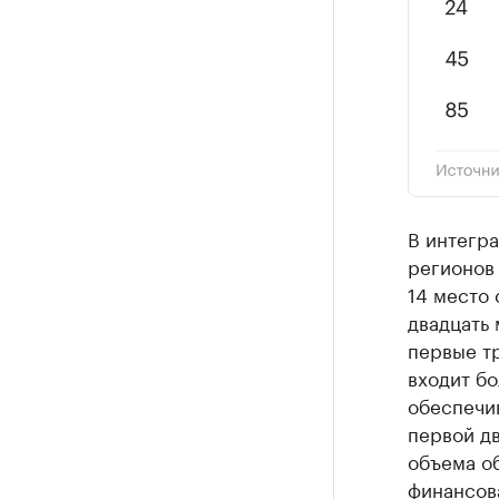
В интегр
регионов 
14 место
двадцать 
первые т
входит б
обеспечи
первой д
объема о
финансова