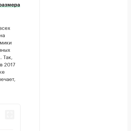
размера
всех
на
омики
зных
 Так,
в 2017
ке
ечает,