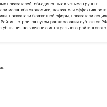
ных показателей, объединенных в четыре группы:
 с информацией в каталоге
тели масштаба экономики, показатели эффективности
ики, показатели бюджетной сферы, показатели социа
 Рейтинг строился путем ранжирования субъектов РФ
е убывания по значению интегрального рейтингового
мь