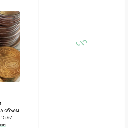
и
да объем
15,97
ии