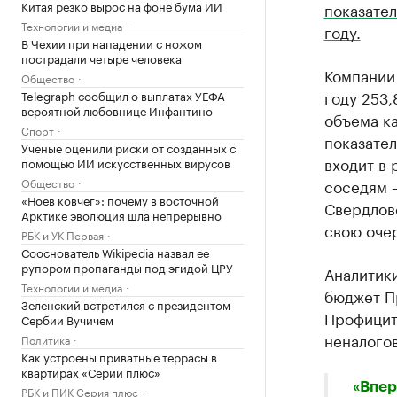
Китая резко вырос на фоне бума ИИ
показател
Технологии и медиа
году.
В Чехии при нападении с ножом
пострадали четыре человека
Компании
Общество
году 253,
Telegraph сообщил о выплатах УЕФА
вероятной любовнице Инфантино
объема ка
Спорт
показател
Ученые оценили риски от созданных с
входит в 
помощью ИИ искусственных вирусов
Общество
соседям 
«Ноев ковчег»: почему в восточной
Свердловс
Арктике эволюция шла непрерывно
свою очер
РБК и УК Первая
Сооснователь Wikipedia назвал ее
рупором пропаганды под эгидой ЦРУ
Аналитик
Технологии и медиа
бюджет Пр
Зеленский встретился с президентом
Профицит 
Сербии Вучичем
неналогов
Политика
Как устроены приватные террасы в
квартирах «Серии плюс»
«Впер
РБК и ПИК Серия плюс