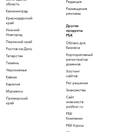
Редакция
область
Размещение
Калининград
рекламы
Краснодарский
край
Другие
Нижний
продукты
Новгород
РБК
Пермский край
Облако для
бизнеса
Ростов-на-Дону
Корпоративный
Татарстан
регистратор
Тюмень
доменов
Черноземье
Хостинг
сайтов
Кавказ
Рег.решения
Карелия
Знакомства
Мурманск
Сайт
Приморский
знакомств
край
podbor.ru
РБК
Компании
РБК Курсы
Школа