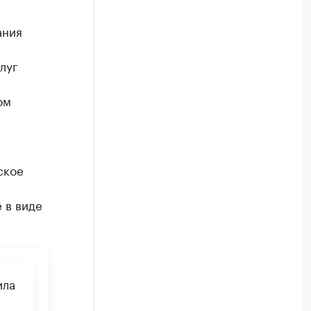
ания
луг
ом
ское
 в виде
ила