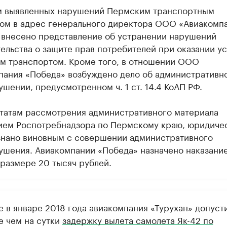
м выявленных нарушений Пермским транспортным
ом в адрес генерального директора ООО «Авиакомп
 внесено представление об устранении нарушений
ельства о защите прав потребителей при оказании ус
м транспортом. Кроме того, в отношении ООО
пания «Победа» возбуждено дело об административн
шении, предусмотренном ч. 1 ст. 14.4 КоАП РФ.
ьтатам рассмотрения административного материала
ием Роспотребнадзора по Пермскому краю, юридиче
знано виновным с совершении административного
ушения. Авиакомпании «Победа» назначено наказание
размере 20 тысяч рублей.
е в январе 2018 года авиакомпания «Турухан» допуст
е чем на сутки
задержку вылета самолета Як-42 по