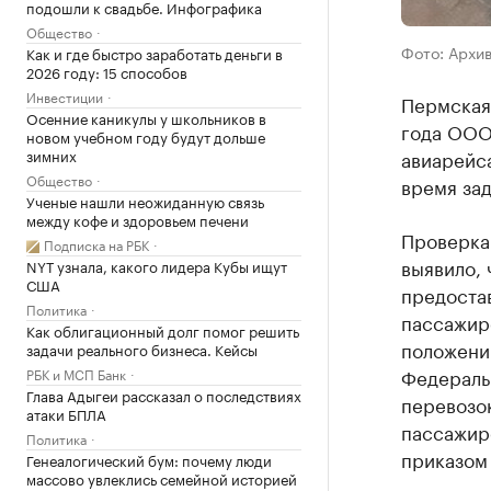
подошли к свадьбе. Инфографика
Общество
Фото: Архи
Как и где быстро заработать деньги в
2026 году: 15 способов
Инвестиции
Пермская 
Осенние каникулы у школьников в
года ООО
новом учебном году будут дольше
зимних
авиарейс
Общество
время зад
Ученые нашли неожиданную связь
между кофе и здоровьем печени
Проверка
Подписка на РБК
выявило, 
NYT узнала, какого лидера Кубы ищут
США
предоста
Политика
пассажир
Как облигационный долг помог решить
положени
задачи реального бизнеса. Кейсы
Федераль
РБК и МСП Банк
Глава Адыгеи рассказал о последствиях
перевозок
атаки БПЛА
пассажиро
Политика
приказом
Генеалогический бум: почему люди
массово увлеклись семейной историей