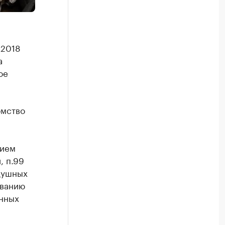
 2018
а
ое
омство
нием
, п.99
душных
иванию
енных