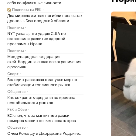
себя конфликтные личности
Подписка на РБК
Два мирных жителя погибли после атак
дронов в Белгородской области
Политика
NYT узнала, что удары США не
остановили развитие ядерной
программы Ирана
Политика
Международная федерация
скейтбординга сняла все ограничения
с россиян
Спорт
Володин рассказал о запуске мер по
стабилизации топливного рынка
Общество
Как сохранить средства во времена
нестабильности рынков
РБК и Сбер
ВС счел, что за магнитные рамки
номеров машин нельзя лишать прав
Общество
С чем Роналду и Джорджина Родригес