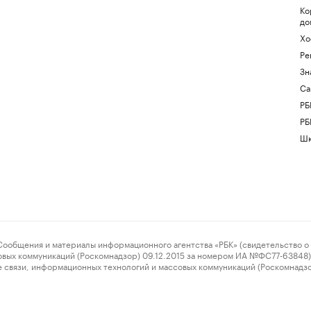
Ко
до
Хо
Ре
Зн
Са
РБ
РБ
Шк
ения и материалы информационного агентства «РБК» (свидетельство о 
овых коммуникаций (Роскомнадзор) 09.12.2015 за номером ИА №ФС77-63848) 
 связи, информационных технологий и массовых коммуникаций (Роскомнадз