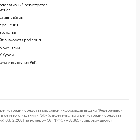
рпоративный регистратор
менов
стинг сайтов
г.решения
акомства
йт знакомств podbor.ru
К Компании
К Курсы
ола управления РБК
регистрации средства массовой информации выдано Федеральной
и сетевого издания «РБК» (свидетельство о регистрации средства
ор) 03.12.2021 за номером ЭЛ №ФС77-82385) сопровождаются