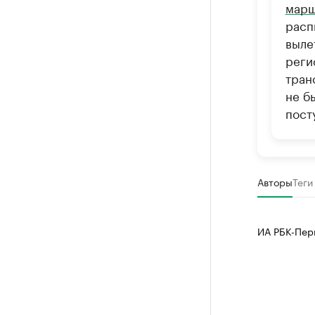
марш
расп
выле
реги
тран
не б
пост
Авторы
Теги
ИА РБК-Пер