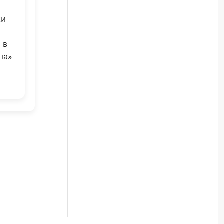
ки
 в
на»