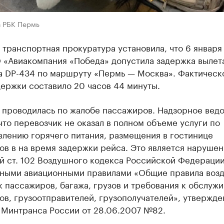
в РБК Пермь
транспортная прокуратура установила, что 6 января
 «Авиакомпания «Победа» допустила задержка вылет
а DP-434 по маршруту «Пермь — Москва». Фактическ
ержки составило 20 часов 44 минуты.
 проводилась по жалобе пассажиров. Надзорное вед
что перевозчик не оказал в полном объеме услуги по
влению горячего питания, размещения в гостинице
ов в на время задержки рейса. Это является наруше
й ст. 102 Воздушного кодекса Российской Федерации
ными авиационными правилами «Общие правила воз
 пассажиров, багажа, грузов и требования к обслуж
в, грузоотправителей, грузополучателей», утвержд
 Минтранса России от 28.06.2007 №82.