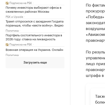
Подписка на РБК
По факта
Почему инвесторы выбирают офисы в
прокурор
оживленных районах Москвы
«Победа»
РБК и Upside
Трамп отпросился с заседания Госдепа
законодат
пораньше, чтобы «вести войну». Видео
воздушны
Политика
«Авиаком
Портфель состоятельного инвестора в
2026 году: ставка на ликвидность
правонару
Подписка на РБК
Военная операция на Украине. Онлайн
По резул
Политика
управлен
лицо при
Загрузить еще
правонар
штрафа в 
Такж
боле