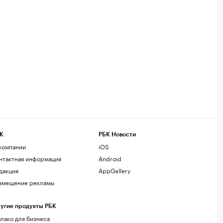
К
РБК Новости
компании
iOS
нтактная информация
Android
дакция
AppGallery
змещение рекламы
угие продукты РБК
лако для бизнеса