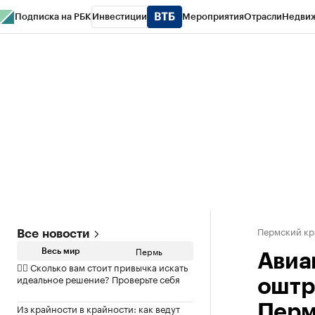
Подписка на РБК
Инвестиции
Мероприятия
Отрасли
Недви
РБК Курсы
РБК Life
Тренды
Визионеры
Национальные проекты
Горо
Спецпроекты СПб
Конференции СПб
Спецпроекты
Проверка конт
Пермский кр
Все новости
Пермь
Весь мир
Авиа
✍🏻 Сколько вам стоит привычка искать
идеальное решение? Проверьте себя
оштр
Из крайности в крайности: как ведут
Пер