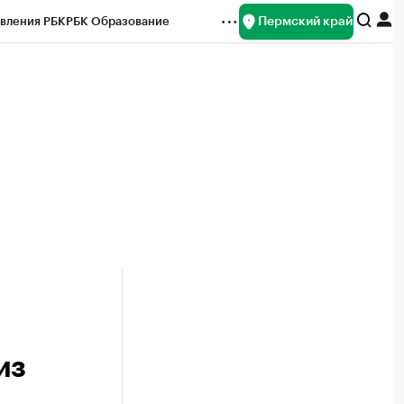
Пермский край
вления РБК
РБК Образование
редитные рейтинги
Франшизы
Газета
ок наличной валюты
из