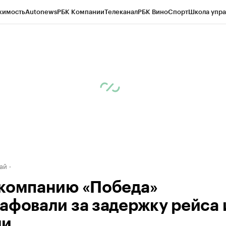
жимость
Autonews
РБК Компании
Телеканал
РБК Вино
Спорт
Школа упра
д
Стиль
Крипто
РБК Бизнес-среда
Дискуссионный клуб
Исследования
К
рагентов
Политика
Экономика
Бизнес
Технологии и медиа
Финансы
Рын
ай
компанию «Победа»
афовали за задержку рейса 
ми