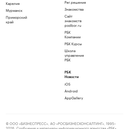
Рег.решения
Карелия
Знакомства
Мурманск
Сайт
Приморский
знакомств
край
podbor.ru
РБК
Компании
РБК Курсы
Школа
управления
РБК
РБК
Новости
iOS
Android
AppGallery
© ООО «БИЗНЕСПРЕСС», АО «РОСБИЗНЕСКОНСАЛТИНГ», 1995–
2026. Сообщения и материалы информационного агентства «РБК»