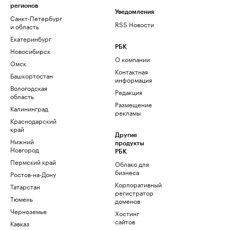
регионов
Уведомления
Санкт-Петербург
RSS Новости
и область
Екатеринбург
РБК
Новосибирск
О компании
Омск
Контактная
Башкортостан
информация
Вологодская
Редакция
область
Размещение
Калининград
рекламы
Краснодарский
край
Другие
Нижний
продукты
Новгород
РБК
Пермский край
Облако для
бизнеса
Ростов-на-Дону
Корпоративный
Татарстан
регистратор
Тюмень
доменов
Черноземье
Хостинг
сайтов
Кавказ