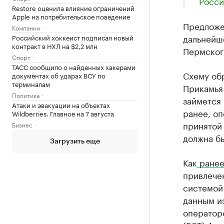
Росси
Restore оценила влияние ограничений
Apple на потребительское поведение
Предложен
Компании
дальнейш
Российский хоккеист подписал новый
контракт в НХЛ на $2,2 млн
Пермского
Спорт
ТАСС сообщило о найденных хакерами
Схему об
документах об ударах ВСУ по
терминалам
Прикамья 
Политика
займется 
Атаки и эвакуации на объектах
ранее, оп
Wildberries. Главное на 7 августа
принятой
Бизнес
должна бы
Загрузить еще
Как
ранее
привлече
системой
данным и
операторо