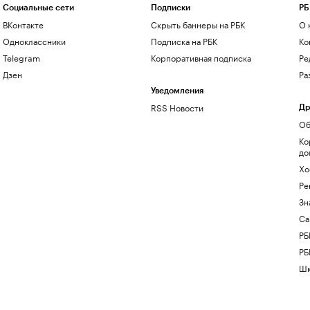
Социальные сети
Подписки
РБ
ВКонтакте
Скрыть баннеры на РБК
О 
Одноклассники
Подписка на РБК
Ко
Telegram
Корпоративная подписка
Ре
Дзен
Ра
Уведомления
RSS Новости
Др
Об
Ко
до
Хо
Ре
Зн
Са
РБ
РБ
Шк