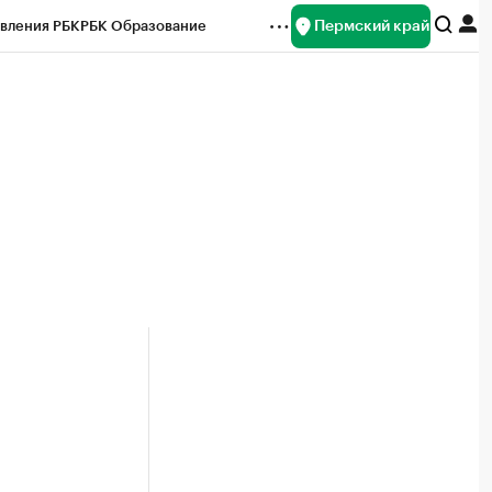
Пермский край
вления РБК
РБК Образование
редитные рейтинги
Франшизы
Газета
ок наличной валюты