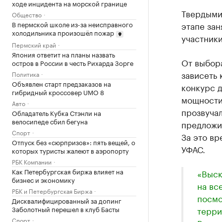
ходе инцидента на морской границе
Твердыми
Общество
В пермской школе из-за неисправного
этапе зан
холодильника произошёл пожар
участники
Пермский край
Япония ответит на планы назвать
От выбора
остров в России в честь Рихарда Зорге
зависеть 
Политика
Объявлен старт предзаказов на
конкурс д
гибридный кроссовер UMO 8
мощности.
Авто
прозвуча
Обладатель Кубка Стэнли на
велосипеде сбил бегуна
предложил
Спорт
За это вр
Отпуск без «сюрпризов»: пять вещей, о
УФАС.
которых туристы жалеют в аэропорту
РБК Компании
Как Петербургская биржа влияет на
«Выск
бизнес и экономику
на вс
РБК и Петербургская Биржа
посмо
Дисквалифицированный за допинг
Заболотный перешел в клуб Басты
терри
Спорт