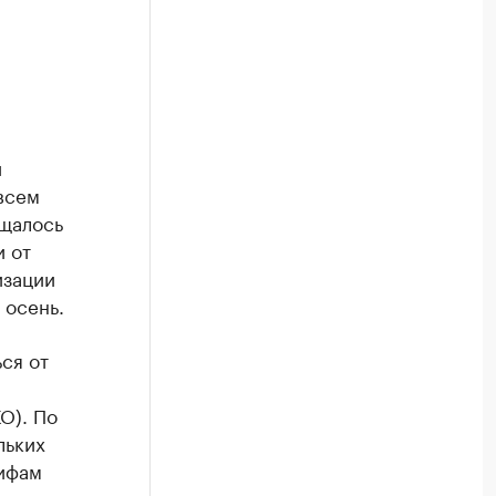
и
всем
бщалось
и от
изации
 осень.
ься от
О). По
льких
рифам