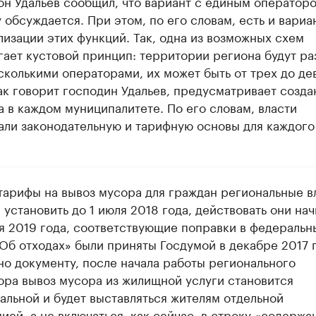
он Удальев сообщил, что вариант с единым операторо
обсуждается. При этом, по его словам, есть и вариа
изации этих функций. Так, одна из возможных схем
гает кустовой принцип: территории региона будут р
колькими операторами, их может быть от трех до дев
ак говорит господин Удальев, предусматривает созда
 в каждом муниципалитете. По его словам, власти
али законодательную и тарифную основы для каждого
тарифы на вывоз мусора для граждан региональные в
установить до 1 июля 2018 года, действовать они нач
ря 2019 года, соответствующие поправки в федеральн
«Об отходах» были приняты Госдумой в декабре 2017 г
о документу, ​после начала работы регионального
ора вывоз мусора из жилищной услуги становится
альной и будет выставляться жителям отдельной
ией, а не включаться, как сейчас, в строку «содержа