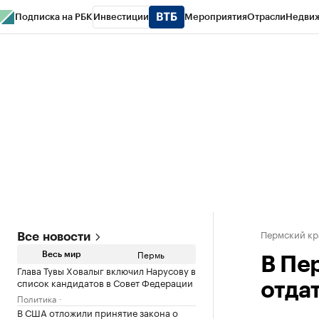
Подписка на РБК
Инвестиции
Мероприятия
Отрасли
Недви
РБК Курсы
РБК Life
Тренды
Визионеры
Национальные проекты
Горо
Спецпроекты СПб
Конференции СПб
Спецпроекты
Проверка конт
Пермский кр
Все новости
Пермь
Весь мир
В Пе
Глава Тувы Ховалыг включил Нарусову в
список кандидатов в Совет Федерации
отда
Политика
В США отложили принятие закона о