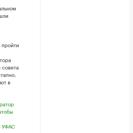
альном
ишли
 пройти
тора
 совета
этапно.
ют в
ератор
чтобы
о УФАС