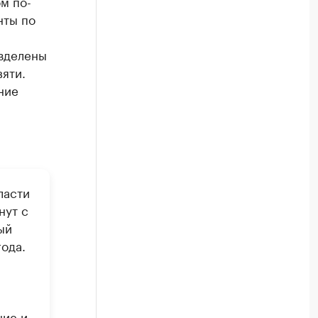
м по-
нты по
азделены
яти.
ние
ласти
нут с
ый
ода.
ние и