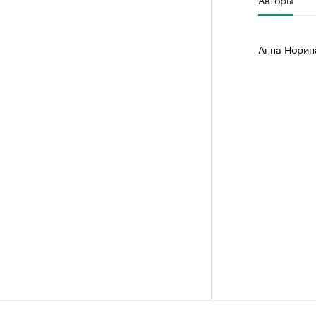
Крупные
Найдите и про
Анна Норин