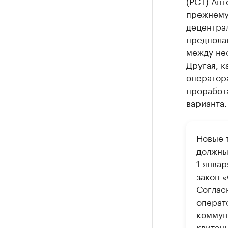
(РСТ) Ант
прежнему 
децентрал
предпола
между нес
Другая, к
оператора
проработ
варианта.
Новые 
должны 
1 янва
закон 
Согласн
операт
коммун
квитанц