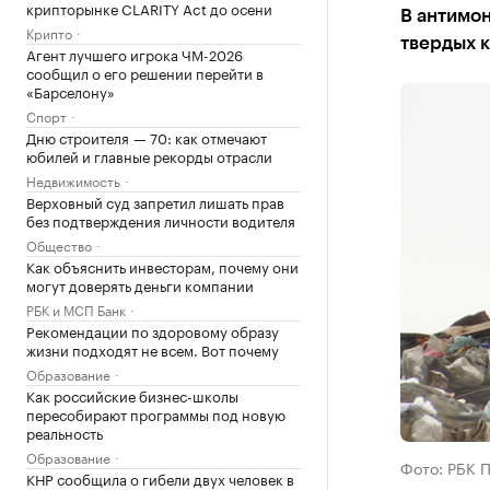
крипторынке CLARITY Act до осени
В антимо
Крипто
твердых к
Агент лучшего игрока ЧМ-2026
сообщил о его решении перейти в
«Барселону»
Спорт
Дню строителя — 70: как отмечают
юбилей и главные рекорды отрасли
Недвижимость
Верховный суд запретил лишать прав
без подтверждения личности водителя
Общество
Как объяснить инвесторам, почему они
могут доверять деньги компании
РБК и МСП Банк
Рекомендации по здоровому образу
жизни подходят не всем. Вот почему
Образование
Как российские бизнес-школы
пересобирают программы под новую
реальность
Образование
Фото: РБК 
КНР сообщила о гибели двух человек в