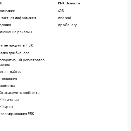
К
РБК Новости
компании
iOS
нтактная информация
Android
дакция
AppGallery
змещение рекламы
угие продукты РБК
лако для бизнеса
рпоративный регистратор
менов
стинг сайтов
г.решения
акомства
йт знакомств podbor.ru
К Компании
К Курсы
ола управления РБК