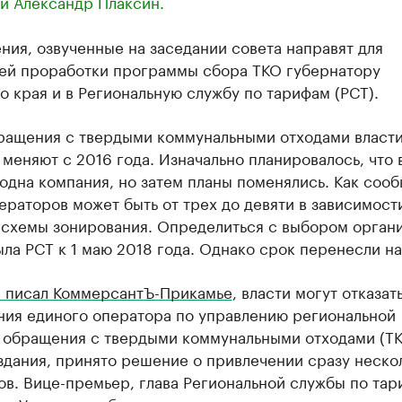
и Александр Плаксин.
ия, озвученные на заседании совета направят для
ей проработки программы сбора ТКО губернатору
 края и в Региональную службу по тарифам (РСТ).
ращения с твердыми коммунальными отходами власт
меняют с 2016 года. Изначально планировалось, что 
одна компания, но затем планы поменялись. Как соо
ераторов может быть от трех до девяти в зависимост
 схемы зонирования. Определиться с выбором орган
ла РСТ к 1 маю 2018 года. Однако срок перенесли на
 писал КоммерсантЪ-Прикамье
, власти могут отказат
ния единого оператора по управлению региональной
 обращения с твердыми коммунальными отходами (ТК
здания, принято решение о привлечении сразу неско
в. Вице-премьер, глава Региональной службы по та