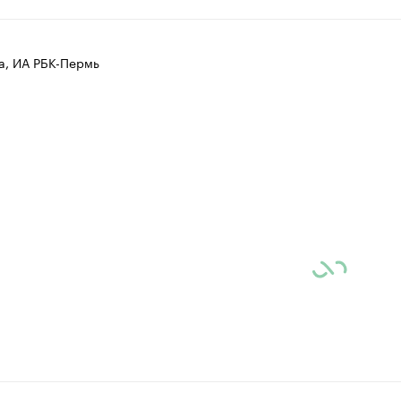
 организации в нефтегазовой промышленно
верьте данные в каталоге
а, ИА РБК-Пермь