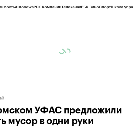
жимость
Autonews
РБК Компании
Телеканал
РБК Вино
Спорт
Школа упра
д
Стиль
Крипто
РБК Бизнес-среда
Дискуссионный клуб
Исследования
К
рагентов
Политика
Экономика
Бизнес
Технологии и медиа
Финансы
Рын
ай
рмском УФАС предложили
ть мусор в одни руки