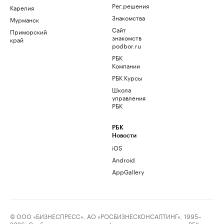
Рег.решения
Карелия
Знакомства
Мурманск
Сайт
Приморский
знакомств
край
podbor.ru
РБК
Компании
РБК Курсы
Школа
управления
РБК
РБК
Новости
iOS
Android
AppGallery
© ООО «БИЗНЕСПРЕСС», АО «РОСБИЗНЕСКОНСАЛТИНГ», 1995–
2026. Сообщения и материалы информационного агентства «РБК»