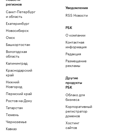
регионов
Уведомления
Санкт-Петербург
RSS Новости
и область
Екатеринбург
РБК
Новосибирск
О компании
Омск
Контактная
Башкортостан
информация
Вологодская
Редакция
область
Размещение
Калининград
рекламы
Краснодарский
край
Другие
Нижний
продукты
Новгород
РБК
Пермский край
Облако для
бизнеса
Ростов-на-Дону
Корпоративный
Татарстан
регистратор
Тюмень
доменов
Черноземье
Хостинг
сайтов
Кавказ