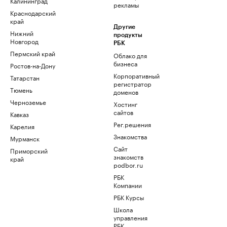
Калининград
рекламы
Краснодарский
край
Другие
Нижний
продукты
Новгород
РБК
Пермский край
Облако для
бизнеса
Ростов-на-Дону
Корпоративный
Татарстан
регистратор
Тюмень
доменов
Черноземье
Хостинг
сайтов
Кавказ
Рег.решения
Карелия
Знакомства
Мурманск
Сайт
Приморский
знакомств
край
podbor.ru
РБК
Компании
РБК Курсы
Школа
управления
РБК