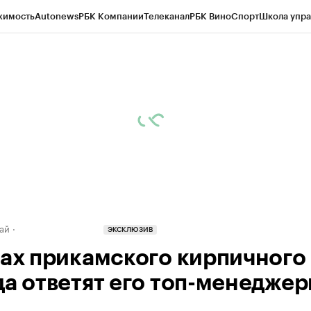
жимость
Autonews
РБК Компании
Телеканал
РБК Вино
Спорт
Школа упра
д
Стиль
Крипто
РБК Бизнес-среда
Дискуссионный клуб
Исследования
К
рагентов
Политика
Экономика
Бизнес
Технологии и медиа
Финансы
Рын
ай
ЭКСКЛЮЗИВ
рах прикамского кирпичного
да ответят его топ-менедже