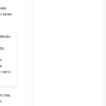
рам
о края
авод»
ду
и
а
 чего
тства.
н