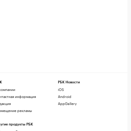
К
РБК Новости
компании
iOS
нтактная информация
Android
дакция
AppGallery
змещение рекламы
угие продукты РБК