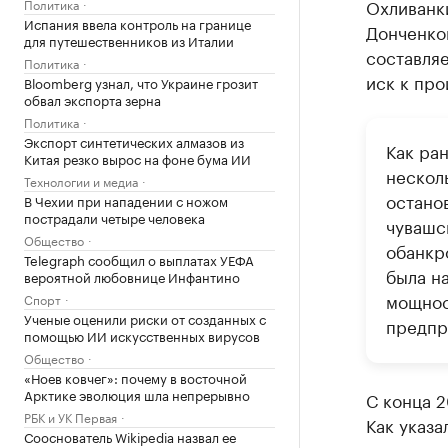
Охливанк
Политика
Испания ввела контроль на границе
Донченко
для путешественников из Италии
составля
Политика
иск к про
Bloomberg узнал, что Украине грозит
обвал экспорта зерна
Политика
Экспорт синтетических алмазов из
Как ра
Китая резко вырос на фоне бума ИИ
нескол
Технологии и медиа
останов
В Чехии при нападении с ножом
пострадали четыре человека
чувашс
Общество
обанкр
Telegraph сообщил о выплатах УЕФА
была н
вероятной любовнице Инфантино
мощнос
Спорт
Ученые оценили риски от созданных с
предпр
помощью ИИ искусственных вирусов
Общество
«Ноев ковчег»: почему в восточной
Арктике эволюция шла непрерывно
С конца 2
РБК и УК Первая
Как указ
Сооснователь Wikipedia назвал ее