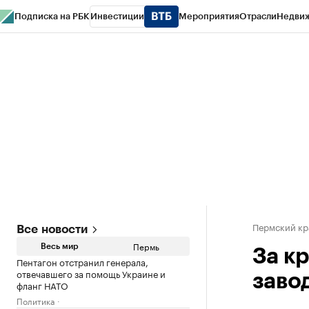
Подписка на РБК
Инвестиции
Мероприятия
Отрасли
Недви
РБК Курсы
РБК Life
Тренды
Визионеры
Национальные проекты
Горо
Спецпроекты СПб
Конференции СПб
Спецпроекты
Проверка конт
Пермский кр
Все новости
Пермь
Весь мир
За к
Пентагон отстранил генерала,
отвечавшего за помощь Украине и
заво
фланг НАТО
Политика