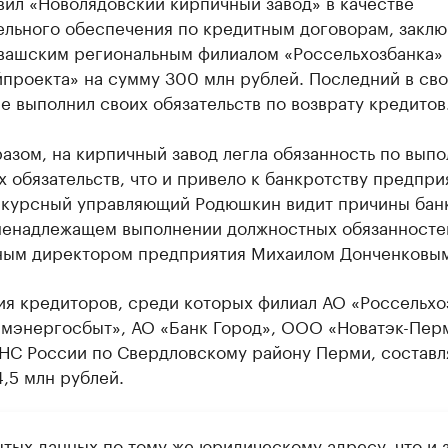
вил «Новолядовский кирпичный завод» в качестве
ельного обеспечения по кредитным договорам, закл
вашским региональным филиалом «Россельхозбанка»
йпроекта» на сумму 300 млн рублей. Последний в св
е выполнил своих обязательств по возврату кредитов
азом, на кирпичный завод легла обязанность по вып
 обязательств, что и привело к банкротству предпри
нкурсный управляющий Родюшкин видит причины бан
 ненадлежащем выполнении должностных обязанносте
ным директором предприятия Михаилом Донченковым
ия кредиторов, среди которых филиал АО «Россельхо
мэнергосбыт», АО «Банк Город», ООО «Новатэк-Перм
НС России по Свердловскому району Перми, составл
,5 млн рублей.
ытых данных по тому же юридическому адресу, что и 