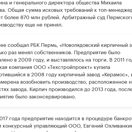
ина и генерального директора общества Михаила
ва. Общая сумма исковых требований к топ-менедже
ет более 870 млн рублей. Арбитражный суд Пермског
изводству еще не принял.
нее сообщал РБК Пермь, «Новолядовский кирпичный з
ько раз менял собственников. Предприятие было
лено в 2009 году, и выставлялось на торги. В 2011 го
кая компания ООО «Техстройпроект» купила
отившийся в 2008 году кирпичный завод «Керамос», 
амерена возобновить производство, расположенное н
тях завода. Кирпич производился до 2013 года, после
иятие было законсервировано.
017 года предприятие находится в процедуре банкро
ал конкурсный управляющий ООО, Евгений Охливанки