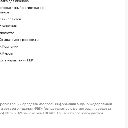
лако для бизнеса
рпоративный регистратор
менов
стинг сайтов
г.решения
акомства
йт знакомств podbor.ru
К Компании
К Курсы
ола управления РБК
регистрации средства массовой информации выдано Федеральной
и сетевого издания «РБК» (свидетельство о регистрации средства
ор) 03.12.2021 за номером ЭЛ №ФС77-82385) сопровождаются