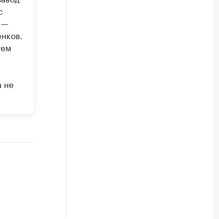
с
 —
нков.
тем
а не