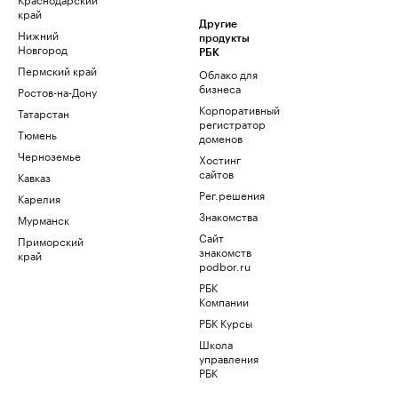
край
Другие
Нижний
продукты
Новгород
РБК
Пермский край
Облако для
бизнеса
Ростов-на-Дону
Корпоративный
Татарстан
регистратор
Тюмень
доменов
Черноземье
Хостинг
сайтов
Кавказ
Рег.решения
Карелия
Знакомства
Мурманск
Сайт
Приморский
знакомств
край
podbor.ru
РБК
Компании
РБК Курсы
Школа
управления
РБК