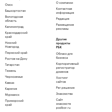
О компании
Омск
Контактная
Башкортостан
информация
Вологодская
Редакция
область
Размещение
Калининград
рекламы
Краснодарский
край
Другие
Нижний
продукты
Новгород
РБК
Пермский край
Облако для
бизнеса
Ростов-на-Дону
Корпоративный
Татарстан
регистратор
Тюмень
доменов
Черноземье
Хостинг
сайтов
Кавказ
Рег.решения
Карелия
Знакомства
Мурманск
Сайт
Приморский
знакомств
край
podbor.ru