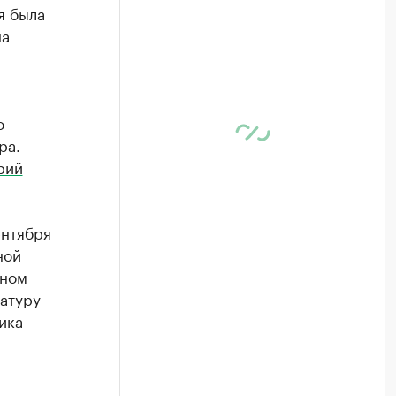
я была
на
о
ра.
рий
ентября
ной
ьном
атуру
ика