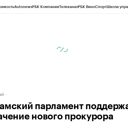
жимость
Autonews
РБК Компании
Телеканал
РБК Вино
Спорт
Школа упра
д
Стиль
Крипто
РБК Бизнес-среда
Дискуссионный клуб
Исследования
К
рагентов
Политика
Экономика
Бизнес
Технологии и медиа
Финансы
Рын
ай
амский парламент поддерж
ачение нового прокурора