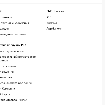
К
РБК Новости
компании
iOS
нтактная информация
Android
дакция
AppGallery
змещение рекламы
угие продукты РБК
лако для бизнеса
рпоративный регистратор
менов
стинг сайтов
г.решения
акомства
йт знакомств podbor.ru
К Компании
К Курсы
ола управления РБК