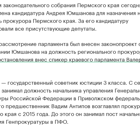
м законодательного собрания Пермского края сегодн
лена кандидатура Андрея Юмшанова для назначения 
 прокурора Пермского края. За его кандидатуру
овали все присутствующие депутаты.
 рассмотрение парламента был внесен законопроект 
ании Юмшанова на должность регионального прокуро
остановления внес спикер краевого парламента Вале
— государственный советник юстиции 3 класса. С с
 занимал должность начальника управления Генераль
уры Российской Федерации в Приволжском федерал
го предшественник Вадим Антипов возглавлял прокур
 края с 2015 года. До этого он занимал пост начальн
ия Генпрокуратуры в ПФО.