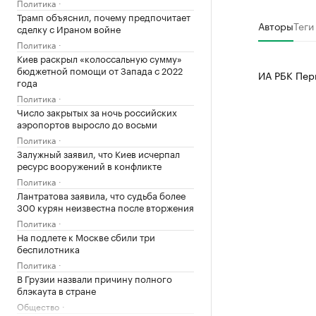
Политика
Трамп объяснил, почему предпочитает
Авторы
Теги
сделку с Ираном войне
Политика
Киев раскрыл «колоссальную сумму»
бюджетной помощи от Запада с 2022
ИА РБК Пер
года
Политика
Число закрытых за ночь российских
аэропортов выросло до восьми
Политика
Залужный заявил, что Киев исчерпал
ресурс вооружений в конфликте
Политика
Лантратова заявила, что судьба более
300 курян неизвестна после вторжения
Политика
На подлете к Москве сбили три
беспилотника
Политика
В Грузии назвали причину полного
блэкаута в стране
Общество