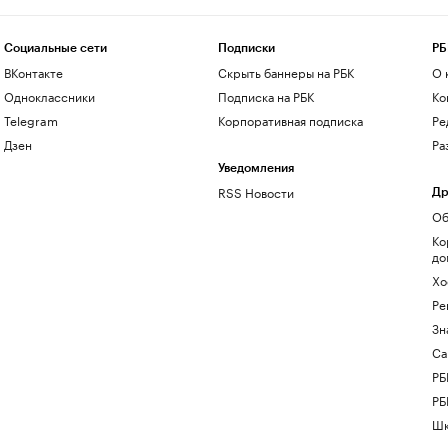
Социальные сети
Подписки
РБ
ВКонтакте
Скрыть баннеры на РБК
О 
Одноклассники
Подписка на РБК
Ко
Telegram
Корпоративная подписка
Ре
Дзен
Ра
Уведомления
RSS Новости
Др
Об
Ко
до
Хо
Ре
Зн
Са
РБ
РБ
Шк