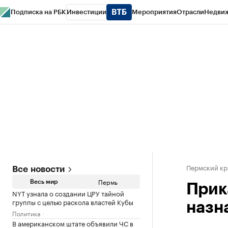
Подписка на РБК
Инвестиции
Мероприятия
Отрасли
Недви
РБК Курсы
РБК Life
Тренды
Визионеры
Национальные проекты
Горо
Спецпроекты СПб
Конференции СПб
Спецпроекты
Проверка конт
Пермский кр
Все новости
Пермь
Весь мир
Прик
NYT узнала о создании ЦРУ тайной
группы с целью раскола властей Кубы
назн
Политика
В американском штате объявили ЧС в