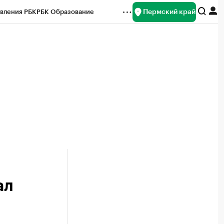
Пермский край
вления РБК
РБК Образование
редитные рейтинги
Франшизы
Газета
ок наличной валюты
ал