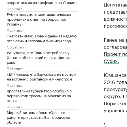
энергетике из-за конфликта на Украине
Депутата
Политика
представ
Рубио пошутил о межгалактических
должность
проблемах в ответ на вопрос про
Украину
проголос
Политика
«Человек-паук: Новый день» за неделю
Ранее на
стал самым кассовым фильмом года
согласов
Общество
WP узнала, что Трамп потребовал у
Проект п
Хегсета объяснений из-за дефицита
Сухих.
ракет
Политика
Юмшанов 
«ЕП» узнала, что Залужного не пустили
на встречу с британским министром
2016 года
Политика
прокурат
Ярославский губернатор сообщил о
округе. Е
перекрытии трассы на Москву из-за
атаки
Пермского
Политика
управлен
Мирный житель и боец «Орлана»
ранены при атаке на Белгородскую
область
\