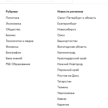
В Германии увидели «сценарий
теракта» в инциденте с дроном в
аэропорту
Рубрики
Новости регионов
Политика
Политика
Санкт-Петербург и область
Украина признала угрозой
Экономика
Екатеринбург
нацбезопасности актрису из сериала
«СашаТаня»
Общество
Новосибирск
Политика
Бизнес
Омск
Reuters раскрыл одну из крупнейших
Технологии и медиа
Башкортостан
уступок Ирану в конфликте с США
Финансы
Вологодская область
Политика
Три российских аэропорта закрыли для
Биографии
Калининград
полетов
База знаний
Краснодарский край
Политика
РБК Образование
Нижний Новгород
Wildberries начала подготовку к
Пермский край
запуску собственного мессенджера
Ростов-на-Дону
Технологии и медиа
Татарстан
Загрузить еще
Тюмень
Черноземье
Кавказ
Карелия