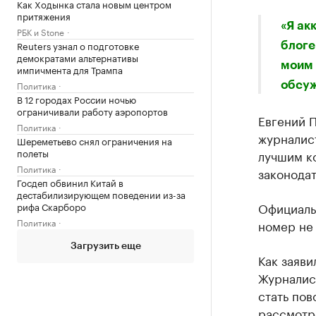
Как Ходынка стала новым центром
притяжения
«Я ак
РБК и Stone
Reuters узнал о подготовке
блоге
демократами альтернативы
моим 
импичмента для Трампа
Политика
обсуж
В 12 городах России ночью
ограничивали работу аэропортов
​Евгений
Политика
журналист
Шереметьево снял ограничения на
полеты
лучшим к
Политика
законода
Госдеп обвинил Китай в
дестабилизирующем поведении из-за
Официаль
рифа Скарборо
Политика
номер не 
Загрузить еще
Как заяви
Журналис
стать по
рассмотр