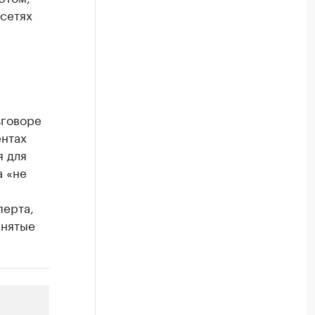
 сетях
зговоре
ентах
я для
а «не
перта,
инятые