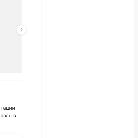
РБК Компании
родукции
Страховые компании, которые
итации
Посмотрите в каталоге по регионам
азан в