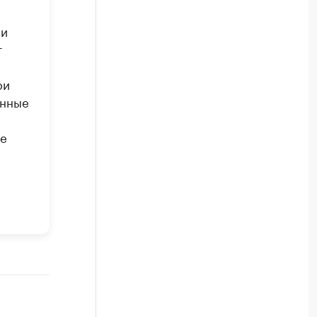
 и
т
ри
онные
ое