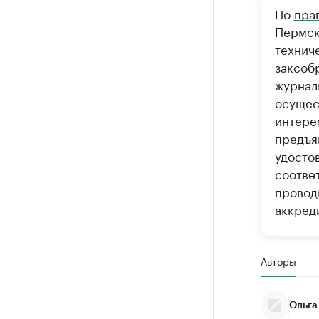
По
пра
Пермск
технич
заксоб
журнал
осущес
интерес
предъя
удосто
соотве
провод
аккред
Авторы
Ольга