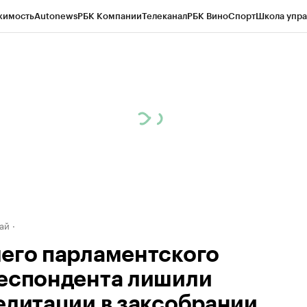
жимость
Autonews
РБК Компании
Телеканал
РБК Вино
Спорт
Школа упра
д
Стиль
Крипто
РБК Бизнес-среда
Дискуссионный клуб
Исследования
К
рагентов
Политика
Экономика
Бизнес
Технологии и медиа
Финансы
Рын
ай
его парламентского
еспондента лишили
едитации в заксобрании