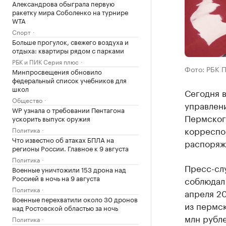
Александрова обыграла первую
ракетку мира Соболенко на турнире
WTA
Спорт
Больше прогулок, свежего воздуха и
отдыха: квартиры рядом с парками
РБК и ПИК Серия плюс
Фото: РБК 
Минпросвещения обновило
федеральный список учебников для
школ
Сегодня в
Общество
управлен
WP узнала о требовании Пентагона
Пермског
ускорить выпуск оружия
корреспон
Политика
Что известно об атаках БПЛА на
распоряж
регионы России. Главное к 9 августа
Политика
Пресс-слу
Военные уничтожили 153 дрона над
Россией в ночь на 9 августа
соблюдал 
Политика
апреля 2
Военные перехватили около 30 дронов
из пермск
над Ростовской областью за ночь
млн рубле
Политика