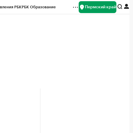
Пермский край
вления РБК
РБК Образование
редитные рейтинги
Франшизы
Газета
ок наличной валюты