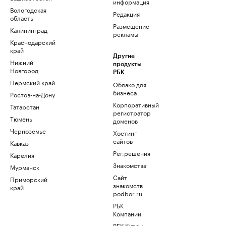
информация
Вологодская
Редакция
область
Размещение
Калининград
рекламы
Краснодарский
край
Другие
Нижний
продукты
Новгород
РБК
Пермский край
Облако для
бизнеса
Ростов-на-Дону
Корпоративный
Татарстан
регистратор
Тюмень
доменов
Черноземье
Хостинг
сайтов
Кавказ
Рег.решения
Карелия
Знакомства
Мурманск
Сайт
Приморский
знакомств
край
podbor.ru
РБК
Компании
РБК Курсы