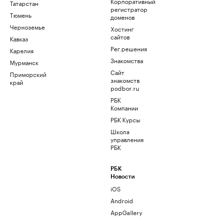
Корпоративный
Татарстан
регистратор
Тюмень
доменов
Черноземье
Хостинг
сайтов
Кавказ
Рег.решения
Карелия
Знакомства
Мурманск
Сайт
Приморский
знакомств
край
podbor.ru
РБК
Компании
РБК Курсы
Школа
управления
РБК
РБК
Новости
iOS
Android
AppGallery