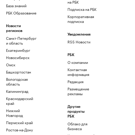
на РБК
База знаний
Подписка на РБК
РБК Образование
Корпоративная
подписка
Новости
регионов
Уведомления
Санкт-Петербург
RSS Новости
и область
Екатеринбург
РБК
Новосибирск
О компании
Омск
Контактная
Башкортостан
информация
Вологодская
Редакция
область
Размещение
Калининград
рекламы
Краснодарский
край
Другие
Нижний
продукты
Новгород
РБК
Пермский край
Облако для
бизнеса
Ростов-на-Дону