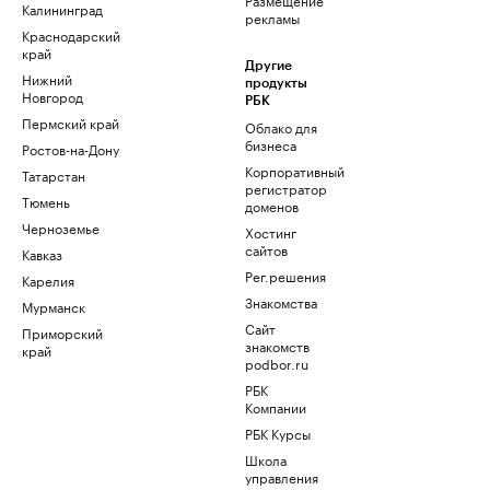
Калининград
рекламы
Краснодарский
край
Другие
Нижний
продукты
Новгород
РБК
Пермский край
Облако для
бизнеса
Ростов-на-Дону
Корпоративный
Татарстан
регистратор
Тюмень
доменов
Черноземье
Хостинг
сайтов
Кавказ
Рег.решения
Карелия
Знакомства
Мурманск
Сайт
Приморский
знакомств
край
podbor.ru
РБК
Компании
РБК Курсы
Школа
управления