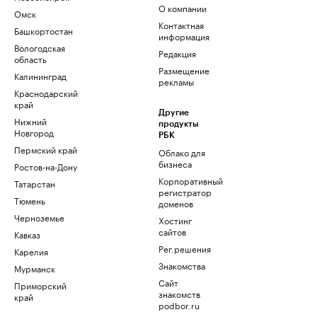
О компании
Омск
Контактная
Башкортостан
информация
Вологодская
Редакция
область
Размещение
Калининград
рекламы
Краснодарский
край
Другие
Нижний
продукты
Новгород
РБК
Пермский край
Облако для
бизнеса
Ростов-на-Дону
Корпоративный
Татарстан
регистратор
Тюмень
доменов
Черноземье
Хостинг
сайтов
Кавказ
Рег.решения
Карелия
Знакомства
Мурманск
Сайт
Приморский
знакомств
край
podbor.ru