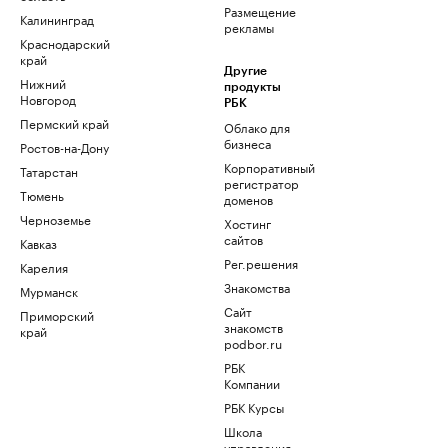
Размещение
Калининград
рекламы
Краснодарский
край
Другие
Нижний
продукты
Новгород
РБК
Пермский край
Облако для
бизнеса
Ростов-на-Дону
Корпоративный
Татарстан
регистратор
Тюмень
доменов
Черноземье
Хостинг
сайтов
Кавказ
Рег.решения
Карелия
Знакомства
Мурманск
Сайт
Приморский
знакомств
край
podbor.ru
РБК
Компании
РБК Курсы
Школа
управления