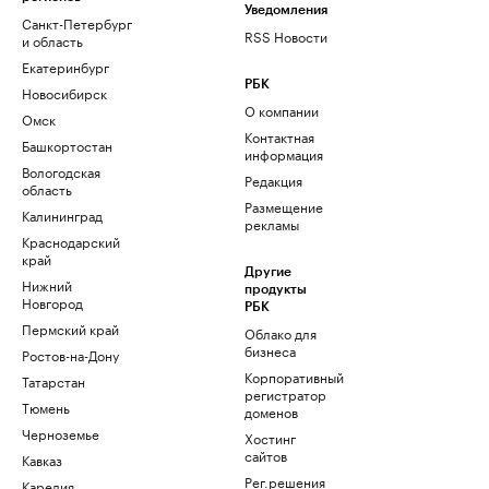
Уведомления
Санкт-Петербург
RSS Новости
и область
Екатеринбург
РБК
Новосибирск
О компании
Омск
Контактная
Башкортостан
информация
Вологодская
Редакция
область
Размещение
Калининград
рекламы
Краснодарский
край
Другие
Нижний
продукты
Новгород
РБК
Пермский край
Облако для
бизнеса
Ростов-на-Дону
Корпоративный
Татарстан
регистратор
Тюмень
доменов
Черноземье
Хостинг
сайтов
Кавказ
Рег.решения
Карелия