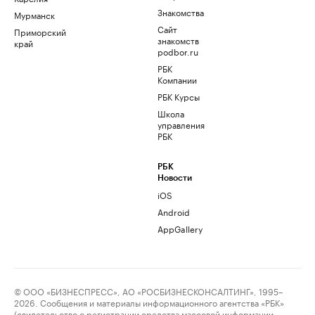
Знакомства
Мурманск
Сайт
Приморский
знакомств
край
podbor.ru
РБК
Компании
РБК Курсы
Школа
управления
РБК
РБК
Новости
iOS
Android
AppGallery
© ООО «БИЗНЕСПРЕСС», АО «РОСБИЗНЕСКОНСАЛТИНГ», 1995–
2026. Сообщения и материалы информационного агентства «РБК»
(свидетельство о регистрации средства массовой информации