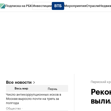
Подписка на РБК
Инвестиции
Мероприятия
Отрасли
Недви
РБК Курсы
РБК Life
Тренды
Визионеры
Национальные проекты
Горо
Спецпроекты СПб
Конференции СПб
Спецпроекты
Проверка конт
Пермский кр
Все новости
Пермь
Весь мир
Реко
Число антикоррупционных исков в
Москве выросло почти на треть за
выли
полгода
Общество