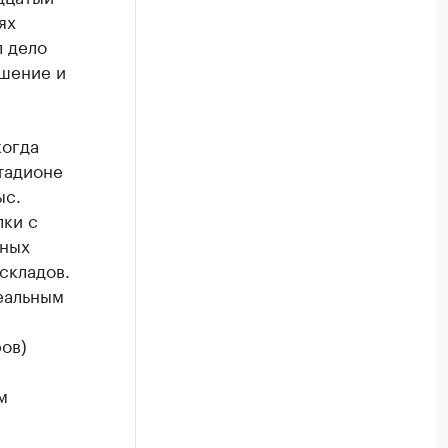
ях
 дело
ешение и
когда
тадионе
ыс.
лки с
ьных
складов.
еальным
ов)
м