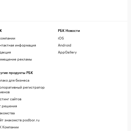
К
РБК Новости
компании
iOS
нтактная информация
Android
дакция
AppGallery
змещение рекламы
угие продукты РБК
лако для бизнеса
рпоративный регистратор
менов
стинг сайтов
г.решения
акомства
йт знакомств podbor.ru
К Компании