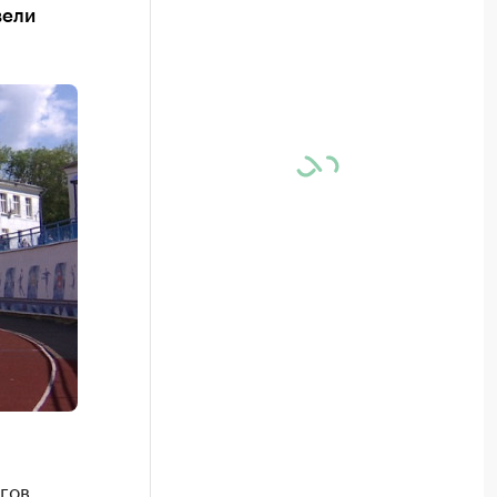
вели
гов