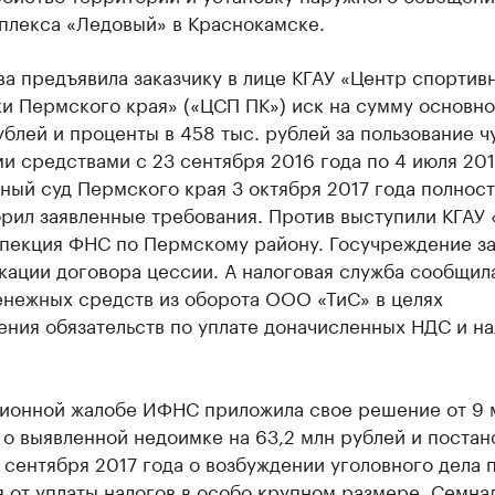
плекса «Ледовый» в Краснокамске.
а предъявила заказчику в лице КГАУ «Центр спортив
и Пермского края» («ЦСП ПК») иск на сумму основно
ублей и проценты в 458 тыс. рублей за пользование 
 средствами с 23 сентября 2016 года по 4 июля 201
ный суд Пермского края 3 октября 2017 года полнос
орил заявленные требования. Против выступили КГАУ
спекция ФНС по Пермскому району. Госучреждение за
ации договора цессии. А налоговая служба сообщил
енежных средств из оборота ООО «ТиС» в целях
ния обязательств по уплате доначисленных НДС и на
ционной жалобе ИФНС приложила свое решение от 9 
 о выявленной недоимке на 63,2 млн рублей и поста
 сентября 2017 года о возбуждении уголовного дела 
 от уплаты налогов в особо крупном размере. Семна