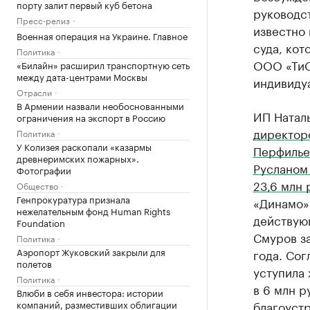
порту залит первый куб бетона
руководст
Пресс-релиз
известно
Военная операция на Украине. Главное
суда, кот
Политика
ООО «ТиС»
«Билайн» расширил транспортную сеть
между дата-центрами Москвы
индивиду
Отрасли
В Армении назвали необоснованными
ИП Натал
ограничения на экспорт в Россию
директор
Политика
У Колизея раскопали «казармы
Перфилье
древнеримских пожарных».
Русланом
Фотографии
23,6 млн 
Общество
Генпрокуратура признала
«Динамо».
нежелательным фонд Human Rights
действую
Foundation
Смуров за
Политика
Аэропорт Жуковский закрыли для
года. Со
полетов
уступила
Политика
в 6 млн р
Влюби в себя инвестора: истории
компаний, разместивших облигации
благоуст