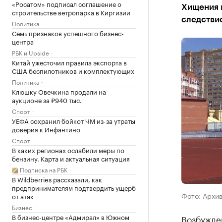
«Росатом» подписал соглашение о
Хищения 
строительстве ветропарка в Киргизии
следствие
Политика
Семь признаков успешного бизнес-
центра
РБК и Upside
Китай ужесточил правила экспорта в
США беспилотников и комплектующих
Политика
Клюшку Овечкина продали на
аукционе за ₽940 тыс.
Спорт
УЕФА сохранил бойкот ЧМ из-за утраты
доверия к Инфантино
Спорт
В каких регионах ослабили меры по
бензину. Карта и актуальная ситуация
Подписка на РБК
В Wildberries рассказали, как
предпринимателям подтвердить ущерб
Фото: Архи
от атак
Бизнес
В бизнес-центре «Адмирал» в Южном
Возбужден