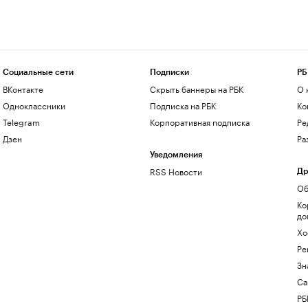
Социальные сети
Подписки
РБ
ВКонтакте
Скрыть баннеры на РБК
О 
Одноклассники
Подписка на РБК
Ко
Telegram
Корпоративная подписка
Ре
Дзен
Ра
Уведомления
RSS Новости
Др
Об
Ко
до
Хо
Ре
Зн
Са
РБ