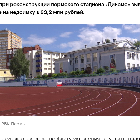
при реконструкции пермского стадиона «Динамо» вы
 на недоимку в 63,2 млн рублей.
в РБК Пермь
о уголовное дело по факту уклонения от уплаты нало