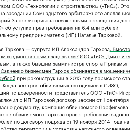
вом ООО «Технологии и строительство» («ТиС»). Это
 на заседании Семнадцатого арбитражного апелляцио
орый 3 апреля признал незаконными последствия дог
 об уступке прав требования на 6,4 млн рублей
альному предпринимателю (ИП) Наталье Тарховой.
ья Тархова — супруга ИП Александра Тархова
. Вместе
ом и единственным владельцем ООО «ТиС» Дмитрие
вым, а также бывшим замминистра спорта Прикамья
 Садченко бизнесмен Тархов обвиняется в мошенниче
рублей
при реконструкции в 2015 году пермского ст
 Когда все трое обвиняемых находились в СИЗО,
щий по доверенности представитель ООО «ТиС» Иго
ключил с ИП Тарховой договор цессии от 1 сентября
гласно документу, компания обвиняемого Перфильева
 жене обвиняемого Тархова право требования задолж
ублей по договору подряда от 19 ноября 2014 года на
ройство территории и установку наружного освещени