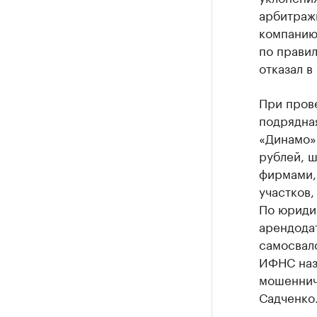
арбитраж
компанию
по прави
отказал в
При прове
подрядна
«Динамо»,
рублей, ш
фирмами,
участков,
По юриди
арендода
самосвало
ИФНС наз
мошеннич
Садченко