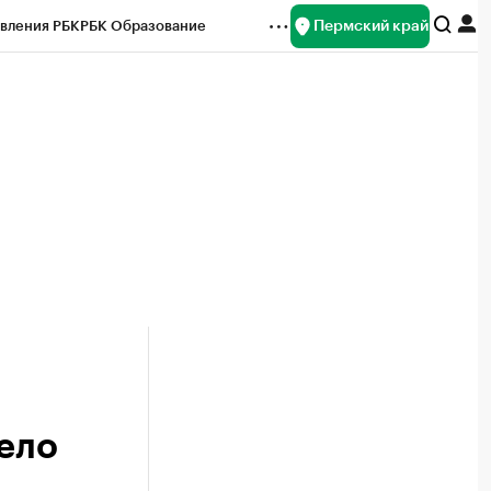
Пермский край
вления РБК
РБК Образование
редитные рейтинги
Франшизы
Газета
ок наличной валюты
дело