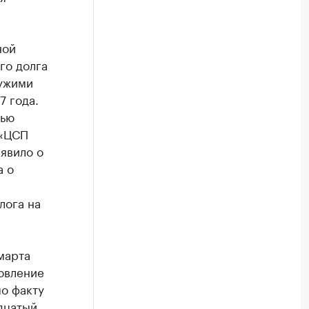
ной
го долга
чужими
7 года.
тью
 «ЦСП
явило о
а о
лога на
марта
новление
по факту
дцатый