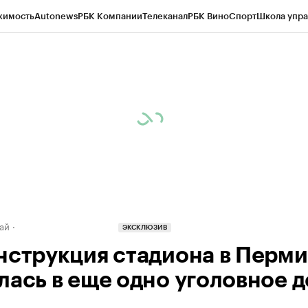
жимость
Autonews
РБК Компании
Телеканал
РБК Вино
Спорт
Школа упра
д
Стиль
Крипто
РБК Бизнес-среда
Дискуссионный клуб
Исследования
К
рагентов
Политика
Экономика
Бизнес
Технологии и медиа
Финансы
Рын
ай
ЭКСКЛЮЗИВ
нструкция стадиона в Перми
лась в еще одно уголовное 