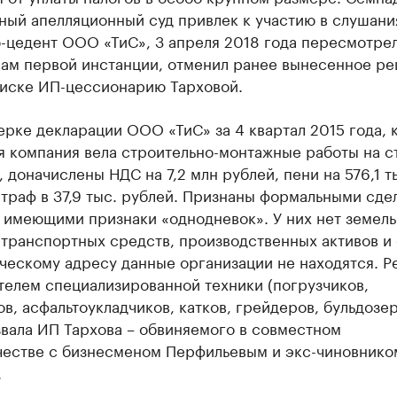
ный апелляционный суд привлек к участию в слушани
-цедент ООО «ТиС», 3 апреля 2018 года пересмотрел
лам первой инстанции, отменил ранее вынесенное р
 иске ИП-цессионарию Тарховой.
рке декларации ООО «ТиС» за 4 квартал 2015 года, 
я компания вела строительно-монтажные работы на с
 доначислены НДС на 7,2 млн рублей, пени на 576,1 т
траф в 37,9 тыс. рублей. Признаны формальными сде
 имеющими признаки «однодневок». У них нет земел
 транспортных средств, производственных активов и 
ческому адресу данные организации не находятся. Р
телем специализированной техники (погрузчиков,
в, асфальтоукладчиков, катков, грейдеров, бульдозер
вала ИП Тархова – обвиняемого в совместном
естве с бизнесменом Перфильевым и экс-чиновнико
.