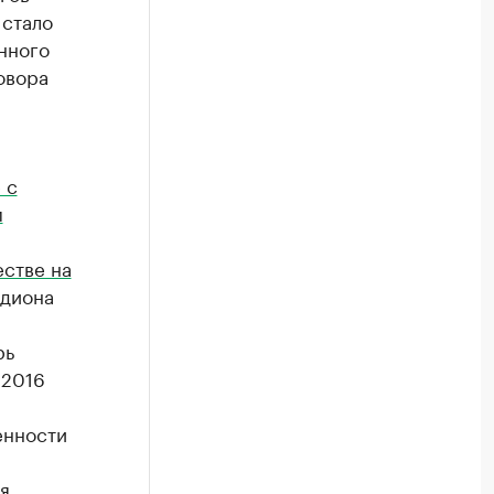
 стало
нного
овора
 с
м
стве на
адиона
рь
 2016
енности
я