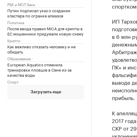
РБК и МСП Банк
спортком
Путин подписал указ о создании
кластера по огранке алмазов
ИП Тархов
Политика
подготовк
После ввода правил MiCA для крипты в
ЕС мошенники придумали новую схему
в 6 млн р
Крипто
денежными
Как вежливо отказать человеку и не
Арбитраж
обидеть
удовлетв
Образование
European Aquatics отменила
ПК» и ин
тренировки пловцов в Сене из-за
фальсифик
качества воды
выводе д
Спорт
неисполне
Загрузить еще
прибыль.
К апелля
2017 года
СКР от 29
уклонения