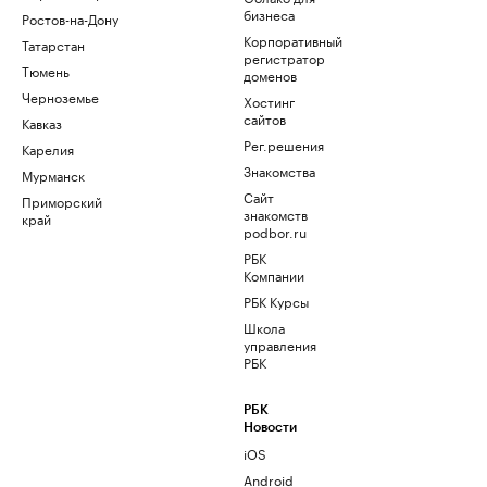
бизнеса
Ростов-на-Дону
Корпоративный
Татарстан
регистратор
Тюмень
доменов
Черноземье
Хостинг
сайтов
Кавказ
Рег.решения
Карелия
Знакомства
Мурманск
Сайт
Приморский
знакомств
край
podbor.ru
РБК
Компании
РБК Курсы
Школа
управления
РБК
РБК
Новости
iOS
Android