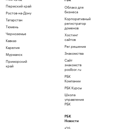
РБК
Пермский край
Облако для
бизнеса
Ростов-на-Дону
Корпоративный
Татарстан
регистратор
Тюмень
доменов
Черноземье
Хостинг
сайтов
Кавказ
Рег.решения
Карелия
Знакомства
Мурманск
Сайт
Приморский
знакомств
край
podbor.ru
РБК
Компании
РБК Курсы
Школа
управления
РБК
РБК
Новости
iOS