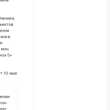
лжника.
ъектов
вном
tware
ее
 млн
ноз-5»
т 10 мая
шении
ноз»
ило