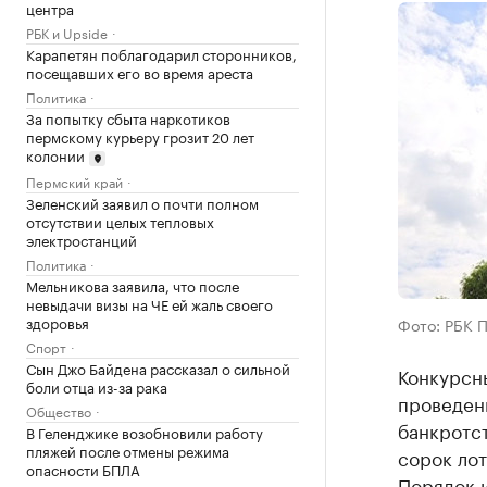
центра
РБК и Upside
Карапетян поблагодарил сторонников,
посещавших его во время ареста
Политика
За попытку сбыта наркотиков
пермскому курьеру грозит 20 лет
колонии
Пермский край
Зеленский заявил о почти полном
отсутствии целых тепловых
электростанций
Политика
Мельникова заявила, что после
невыдачи визы на ЧЕ ей жаль своего
здоровья
Фото: РБК 
Спорт
Сын Джо Байдена рассказал о сильной
Конкурсн
боли отца из-за рака
проведен
Общество
банкротс
В Геленджике возобновили работу
пляжей после отмены режима
сорок лот
опасности БПЛА
Порядок и