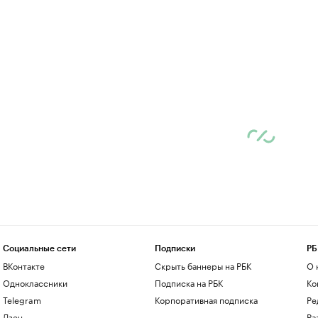
Социальные сети
Подписки
РБ
ВКонтакте
Скрыть баннеры на РБК
О 
Одноклассники
Подписка на РБК
Ко
Telegram
Корпоративная подписка
Ре
Дзен
Ра