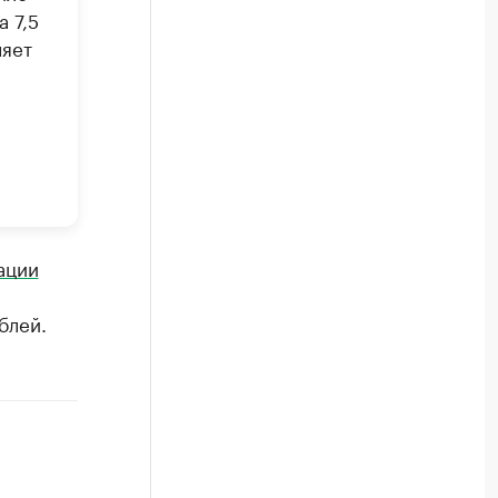
 7,5
ляет
ации
лей. ​