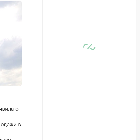
явила о
родажи в
были