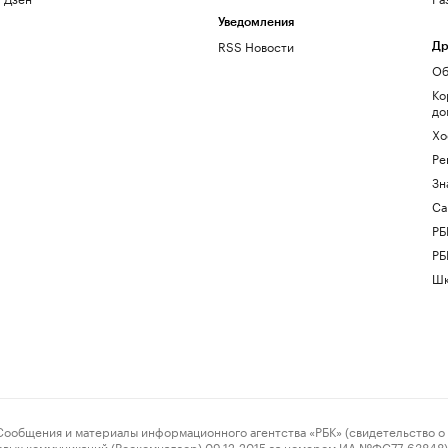
Уведомления
RSS Новости
Др
Об
Ко
до
Хо
Ре
Зн
Са
РБ
РБ
Шк
ения и материалы информационного агентства «РБК» (свидетельство о 
овых коммуникаций (Роскомнадзор) 09.12.2015 за номером ИА №ФС77-63848) 