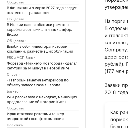
Общество
утвержде
В Финляндии с марта 2027 года введут
экзамен на гражданство
Общество
На торги
В Италии нашли обломки римского
В отдельн
корабля с сотнями античных амфор.
Видео
интеллект
Общество
капитале
Влюби в себя инвестора: истории
Company, 
компаний, разместивших облигации
дорогосто
РБК и МСП Банк
рублей), 
Форвард «Нижнего Новгорода» сделал
хет-трик за 14 минут в Первой лиге
(17,7 млн 
Спорт
«Газпром» заметил антирекорд по
Заявки пр
объему запасов газа в Европе
2018 года
Бизнес
WSJ рассказала о находках, меняющих
представление об истории Китая
Общество
Как ра
Иран атаковал ракетами танкер
пермск
эмиратской госнефтекомпании
Политика
было о