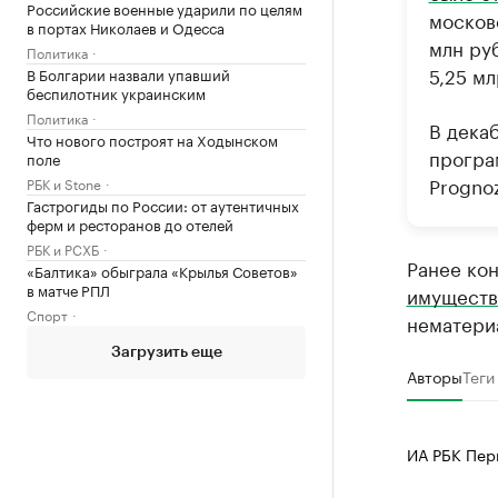
Российские военные ударили по целям
москов
в портах Николаев и Одесса
млн ру
Политика
5,25 мл
В Болгарии назвали упавший
беспилотник украинским
Политика
В дека
Что нового построят на Ходынском
програ
поле
Prognoz
РБК и Stone
Гастрогиды по России: от аутентичных
ферм и ресторанов до отелей
РБК и РСХБ
Ранее ко
«Балтика» обыграла «Крылья Советов»
в матче РПЛ
имуществ
Спорт
нематериа
Загрузить еще
Авторы
Теги
ИА РБК Пер