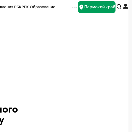
Пермский край
вления РБК
РБК Образование
редитные рейтинги
Франшизы
Газета
ок наличной валюты
ного
у