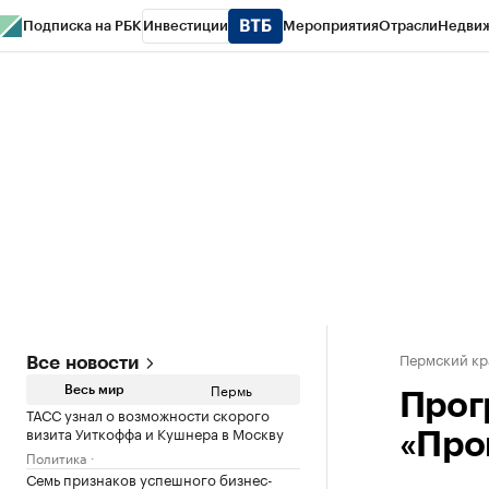
Подписка на РБК
Инвестиции
Мероприятия
Отрасли
Недви
РБК Курсы
РБК Life
Тренды
Визионеры
Национальные проекты
Горо
Спецпроекты СПб
Конференции СПб
Спецпроекты
Проверка конт
Пермский кр
Все новости
Пермь
Весь мир
Прог
ТАСС узнал о возможности скорого
визита Уиткоффа и Кушнера в Москву
«Про
Политика
Семь признаков успешного бизнес-