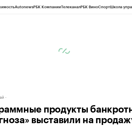
жимость
Autonews
РБК Компании
Телеканал
РБК Вино
Спорт
Школа упра
д
Стиль
Крипто
РБК Бизнес-среда
Дискуссионный клуб
Исследования
К
рагентов
Политика
Экономика
Бизнес
Технологии и медиа
Финансы
Рын
ай
раммные продукты банкрот
гноза» выставили на продаж