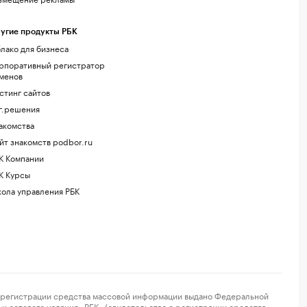
угие продукты РБК
лако для бизнеса
рпоративный регистратор
менов
стинг сайтов
г.решения
акомства
йт знакомств podbor.ru
К Компании
К Курсы
ола управления РБК
регистрации средства массовой информации выдано Федеральной
и сетевого издания «РБК» (свидетельство о регистрации средства