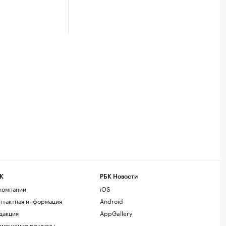
К
РБК Новости
компании
iOS
нтактная информация
Android
дакция
AppGallery
змещение рекламы