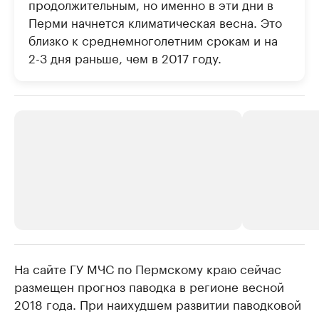
продолжительным, но именно в эти дни в
Перми начнется климатическая весна. Это
близко к среднемноголетним срокам и на
2-3 дня раньше, чем в 2017 году.
На сайте ГУ МЧС по Пермскому краю сейчас
РБК Компании
РБК Компании
размещен прогноз паводка в регионе весной
Крупнейшие производители и
Страховые к
2018 года. При наихудшем развитии паводковой
продавцы медийной продукции
присутствую