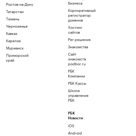
бизнеса
Ростов-на-Дону
Корпоративный
Татарстан
регистратор
Тюмень
доменов
Черноземье
Хостинг
сайтов
Кавказ
Рег.решения
Карелия
Знакомства
Мурманск
Сайт
Приморский
знакомств
край
podbor.ru
РБК
Компании
РБК Курсы
Школа
управления
РБК
РБК
Новости
iOS
Android