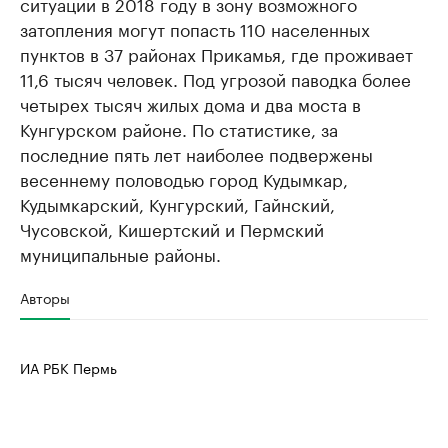
ситуации в 2018 году в зону возможного
Ознакомьтесь с информацией в каталоге
Посмотрите в ката
затопления могут попасть 110 населенных
пунктов в 37 районах Прикамья, где проживает
11,6 тысяч человек. Под угрозой паводка более
четырех тысяч жилых дома и два моста в
Кунгурском районе. По статистике, за
последние пять лет наиболее подвержены
весеннему половодью город Кудымкар,
Кудымкарский, Кунгурский, Гайнский,
Чусовской, Кишертский и Пермский
муниципальные районы.
Авторы
ИА РБК Пермь