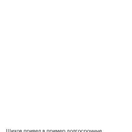
Шихов привел в пример долгосрочные