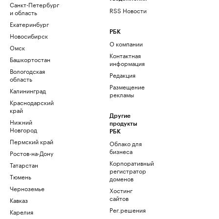
Санкт-Петербург
RSS Новости
и область
Екатеринбург
РБК
Новосибирск
О компании
Омск
Контактная
Башкортостан
информация
Вологодская
Редакция
область
Размещение
Калининград
рекламы
Краснодарский
край
Другие
Нижний
продукты
Новгород
РБК
Пермский край
Облако для
бизнеса
Ростов-на-Дону
Корпоративный
Татарстан
регистратор
Тюмень
доменов
Черноземье
Хостинг
сайтов
Кавказ
Рег.решения
Карелия