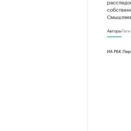
расследов
собствен
Смышляев
Авторы
Теги
ИА РБК Пер