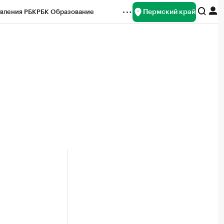
Пермский край
вления РБК
РБК Образование
редитные рейтинги
Франшизы
Газета
ок наличной валюты