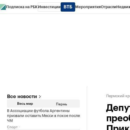
Подписка на РБК
Инвестиции
Мероприятия
Отрасли
Недви
РБК Курсы
РБК Life
Тренды
Визионеры
Национальные проекты
Горо
Спецпроекты СПб
Конференции СПб
Спецпроекты
Проверка конт
Пермский кр
Все новости
Пермь
Весь мир
Депу
В Ассоциации футбола Аргентины
призвали оставить Месси в покое после
прео
ЧМ
Спорт
Прик