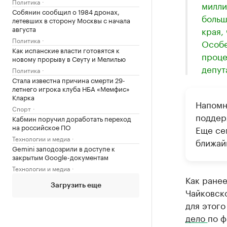
Политика
милли
Собянин сообщил о 1984 дронах,
больш
летевших в сторону Москвы с начала
августа
края,
Политика
Особе
Как испанские власти готовятся к
проце
новому прорыву в Сеуту и Мелилью
депут
Политика
Стала известна причина смерти 29-
летнего игрока клуба НБА «Мемфис»
Кларка
Напомн
Спорт
поддер
Кабмин поручил доработать переход
на российское ПО
Еще се
Технологии и медиа
ближай
Gemini заподозрили в доступе к
закрытым Google-документам
Технологии и медиа
Как ранее
Загрузить еще
Чайковско
для этого
дело
по ф