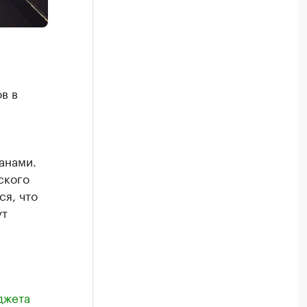
в в
анами.
ского
я, что
ут
джета