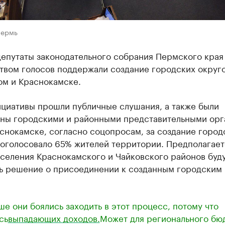
Пермь
депутаты законодательного собрания Пермского края
твом голосов поддержали создание городских округо
ом и Краснокамске.
ициативы прошли публичные слушания, а также были
ны городскими и районными представительными орг
аснокамске, согласно соцопросам, за создание город
оголосовало 65% жителей территории. Предполагаетс
оселения Краснокамского и Чайковского районов буд
ь решение о присоединении к созданным городским
ше они боялись заходить в этот процесс, потому что
сь
выпадающих доходов.
Может для регионального бю