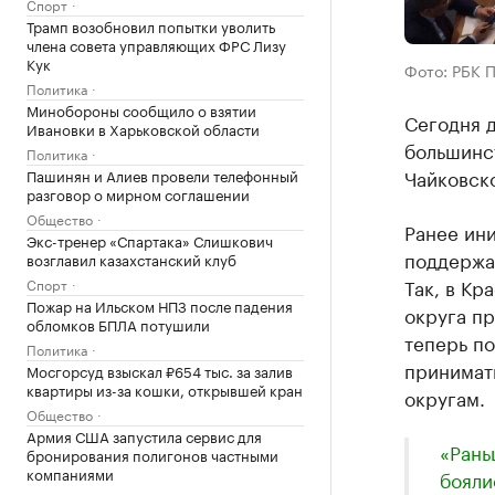
Спорт
Трамп возобновил попытки уволить
члена совета управляющих ФРС Лизу
Кук
Фото: РБК 
Политика
Минобороны сообщило о взятии
Сегодня 
Ивановки в Харьковской области
большинс
Политика
Чайковск
Пашинян и Алиев провели телефонный
разговор о мирном соглашении
Общество
Ранее ин
Экс-тренер «Спартака» Слишкович
поддержа
возглавил казахстанский клуб
Так, в Кр
Спорт
Пожар на Ильском НПЗ после падения
округа пр
обломков БПЛА потушили
теперь п
Политика
принимат
Мосгорсуд взыскал ₽654 тыс. за залив
квартиры из-за кошки, открывшей кран
округам.
Общество
Армия США запустила сервис для
«Рань
бронирования полигонов частными
компаниями
бояли