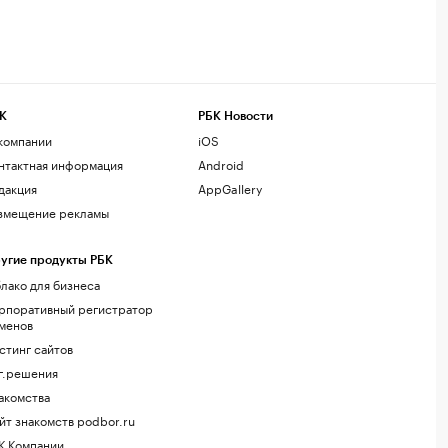
К
РБК Новости
компании
iOS
нтактная информация
Android
дакция
AppGallery
змещение рекламы
угие продукты РБК
лако для бизнеса
рпоративный регистратор
менов
стинг сайтов
г.решения
акомства
йт знакомств podbor.ru
К Компании