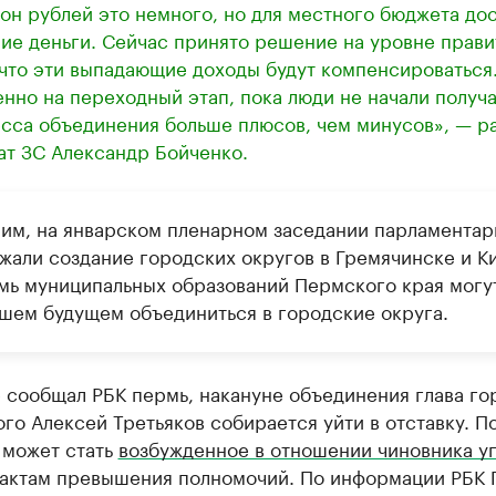
он рублей это немного, но для местного бюджета до
ие деньги. Сейчас принято решение на уровне прави
 что эти выпадающие доходы будут компенсироваться
нно на переходный этап, пока люди не начали получа
сса объединения больше плюсов, чем минусов», — р
ат ЗС Александр Бойченко.
им, на январском пленарном заседании парламентар
жали создание городских округов в Гремячинске и Ки
мь муниципальных образований Пермского края могут
шем будущем объединиться в городские округа.
 сообщал РБК пермь, накануне объединения глава го
го Алексей Третьяков собирается уйти в отставку. П
 может стать
возбужденное в отношении чиновника у
актам превышения полномочий. По информации РБК 