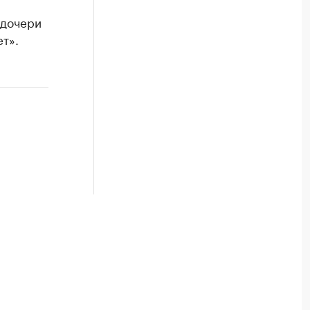
 дочери
т».