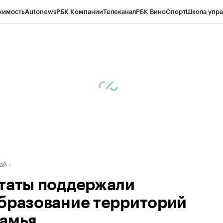
жимость
Autonews
РБК Компании
Телеканал
РБК Вино
Спорт
Школа упра
д
Стиль
Крипто
РБК Бизнес-среда
Дискуссионный клуб
Исследования
К
рагентов
Политика
Экономика
Бизнес
Технологии и медиа
Финансы
Рын
ай
таты поддержали
бразование территорий
амья