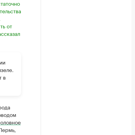
статочно
тельства
.
ть от
ассказал
ии
зеле.
 в
рода
оводом
головное
Пермь,