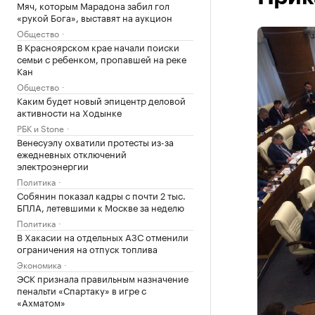
Мяч, которым Марадона забил гол
«рукой Бога», выставят на аукцион
Общество
В Красноярском крае начали поиски
семьи с ребенком, пропавшей на реке
Кан
Общество
Каким будет новый эпицентр деловой
активности на Ходынке
РБК и Stone
Венесуэлу охватили протесты из-за
ежедневных отключений
электроэнергии
Политика
Собянин показал кадры с почти 2 тыс.
БПЛА, летевшими к Москве за неделю
Политика
В Хакасии на отдельных АЗС отменили
ограничения на отпуск топлива
Экономика
ЭСК признала правильным назначение
пенальти «Спартаку» в игре с
«Ахматом»