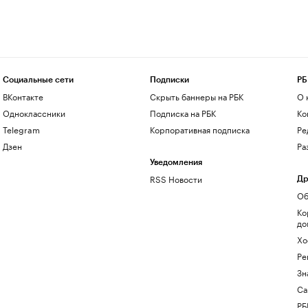
Социальные сети
Подписки
РБ
ВКонтакте
Скрыть баннеры на РБК
О 
Одноклассники
Подписка на РБК
Ко
Telegram
Корпоративная подписка
Ре
Дзен
Ра
Уведомления
RSS Новости
Др
Об
Ко
до
Хо
Ре
Зн
Са
РБ