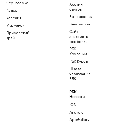
Черноземье
Хостинг
сайтов
Кавказ
Рег.решения
Карелия
Знакомства
Мурманск
Сайт
Приморский
знакомств
край
podbor.ru
РБК
Компании
РБК Курсы
Школа
управления
РБК
РБК
Новости
iOS
Android
AppGallery