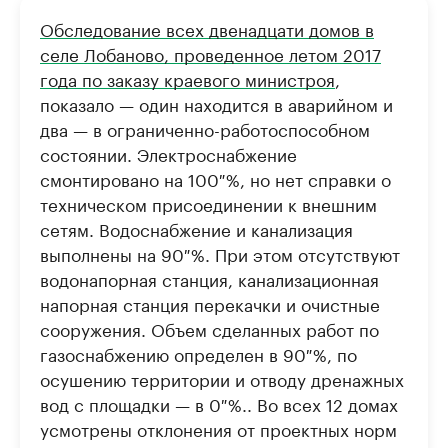
РБК Компании
РБК Компании
Обследование всех двенадцати домов в
Крупнейшие производители и
Страховые к
селе Лобаново, проведенное летом 2017
продавцы медийной продукции
присутствую
года по заказу краевого министроя
,
Ознакомьтесь с информацией в каталоге
Посмотрите в ката
показало — один находится в аварийном и
два — в ограниченно-работоспособном
состоянии. Электроснабжение
смонтировано на 100 %, но нет справки о
техническом присоединении к внешним
сетям. Водоснабжение и канализация
выполнены на 90 %. При этом отсутствуют
водонапорная станция, канализационная
напорная станция перекачки и очистные
сооружения. Объем сделанных работ по
газоснабжению определен в 90 %, по
осушению территории и отводу дренажных
вод с площадки — в 0 %.. Во всех 12 домах
усмотрены отклонения от проектных норм