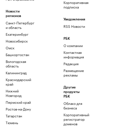
Корпоративная
подписка
Новости
регионов
Уведомления
Санкт-Петербург
RSS Новости
и область
Екатеринбург
РБК
Новосибирск
О компании
Омск
Контактная
Башкортостан
информация
Вологодская
Редакция
область
Размещение
Калининград
рекламы
Краснодарский
край
Другие
Нижний
продукты
Новгород
РБК
Пермский край
Облако для
бизнеса
Ростов-на-Дону
Корпоративный
Татарстан
регистратор
Тюмень
доменов