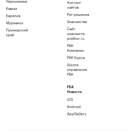
Черноземье
Хостинг
сайтов
Кавказ
Рег.решения
Карелия
Знакомства
Мурманск
Сайт
Приморский
знакомств
край
podbor.ru
РБК
Компании
РБК Курсы
Школа
управления
РБК
РБК
Новости
iOS
Android
AppGallery