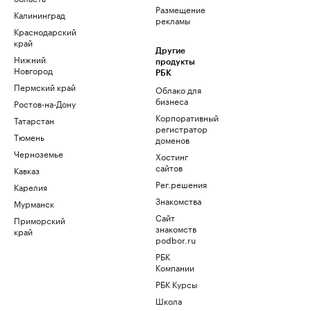
Размещение
Калининград
рекламы
Краснодарский
край
Другие
Нижний
продукты
Новгород
РБК
Пермский край
Облако для
бизнеса
Ростов-на-Дону
Корпоративный
Татарстан
регистратор
Тюмень
доменов
Черноземье
Хостинг
сайтов
Кавказ
Рег.решения
Карелия
Знакомства
Мурманск
Сайт
Приморский
знакомств
край
podbor.ru
РБК
Компании
РБК Курсы
Школа