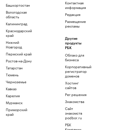
Контактная
Башкортостан
информация
Вологодская
Редакция
область
Размещение
Калининград
рекламы
Краснодарский
край
Другие
Нижний
продукты
Новгород
РБК
Пермский край
Облако для
бизнеса
Ростов-на-Дону
Корпоративный
Татарстан
регистратор
Тюмень
доменов
Черноземье
Хостинг
сайтов
Кавказ
Рег.решения
Карелия
Знакомства
Мурманск
Сайт
Приморский
знакомств
край
podbor.ru
РБК
Компании