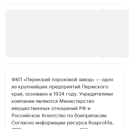
РБК Компании
РБК Компании
ФКП «Пермский пороховой завод» — одно
Крупнейшие производители и
Страховые к
из крупнейших предприятий Пермского
продавцы медийной продукции
присутствую
края, основано в 1934 году. Учредителями
Ознакомьтесь с информацией в каталоге
Посмотрите в ката
компании являются Министерство
имущественных отношений РФ и
Российское Агентство по боеприпасам.
Согласно информации ресурса Rusprofile,