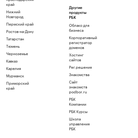
край
Другие
Нижний
продукты
Новгород
РБК
Пермский край
Облако для
бизнеса
Ростов-на-Дону
Корпоративный
Татарстан
регистратор
Тюмень
доменов
Черноземье
Хостинг
сайтов
Кавказ
Рег.решения
Карелия
Знакомства
Мурманск
Сайт
Приморский
знакомств
край
podbor.ru
РБК
Компании
РБК Курсы
Школа
управления
РБК