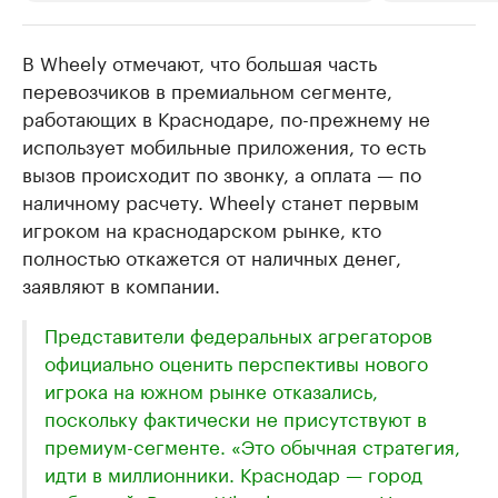
В Wheely отмечают, что большая часть
РБК Компании
РБК Компании
перевозчиков в премиальном сегменте,
Крупнейшие производители и
Страховые к
работающих в Краснодаре, по-прежнему не
продавцы медийной продукции
присутствую
использует мобильные приложения, то есть
Ознакомьтесь с информацией в каталоге
Посмотрите в ката
вызов происходит по звонку, а оплата — по
наличному расчету. Wheely станет первым
игроком на краснодарском рынке, кто
полностью откажется от наличных денег,
заявляют в компании.
Представители федеральных агрегаторов
официально оценить перспективы нового
игрока на южном рынке отказались,
поскольку фактически не присутствуют в
премиум-сегменте. «Это обычная стратегия,
идти в миллионники. Краснодар — город