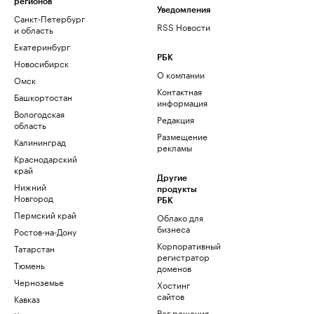
регионов
Уведомления
Санкт-Петербург
RSS Новости
и область
Екатеринбург
РБК
Новосибирск
О компании
Омск
Контактная
Башкортостан
информация
Вологодская
Редакция
область
Размещение
Калининград
рекламы
Краснодарский
край
Другие
Нижний
продукты
Новгород
РБК
Пермский край
Облако для
бизнеса
Ростов-на-Дону
Корпоративный
Татарстан
регистратор
Тюмень
доменов
Черноземье
Хостинг
сайтов
Кавказ
Рег.решения